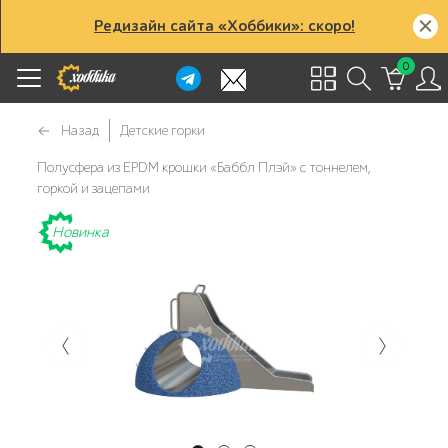
Редизайн сайта «Хоббики»: скоро!
0
Назад
Детские горки
Полусфера из EPDM крошки «Баббл Плэй» с тоннелем,
горкой и зацепами
Новинка