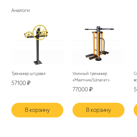
Аналоги
Тренажер штурвал
Уличный тренажер
С
«Маятник/Шпагат»
в
57100
₽
77000
₽
В корзину
В корзину