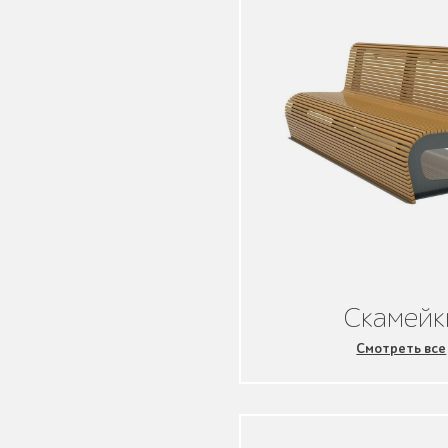
Уличное садово-
парковое освещение
Лежаки и шезлонги
Парковые качели
Скамейк
Смотреть все
Павильоны, навесы и
перголы