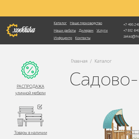
Фотопоиск
Каталог
Наше производство
+7 495 248
+7 812 6
Наши работы
Дилерам
Услуги
zakaz@ho
Инфоцентр
Контакты
Главная
Каталог
/
Садово
РАСПРОДАЖА
уличной мебели
Товары в наличии