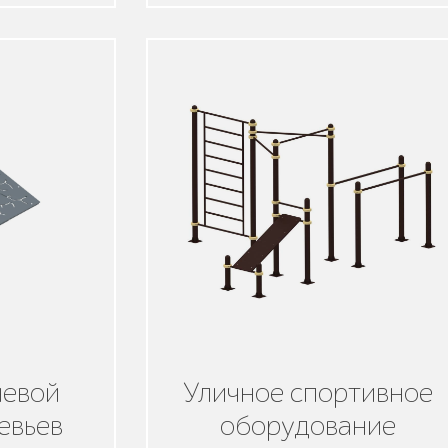
невой
Уличное спортивное
евьев
оборудование