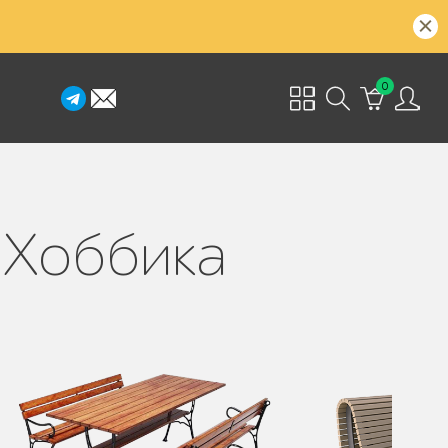
0
 Хоббика