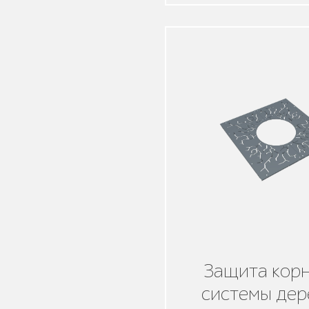
Мебель для кафе и
ресторанов "HoReCa"
Мангалы и барбекю
Бескаркасная мебель
Защита кор
системы дер