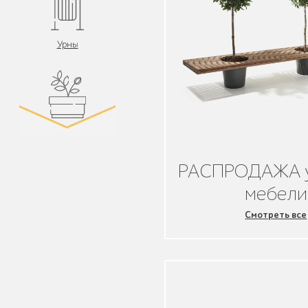
Урны
Цветочницы и
вазоны
РАСПРОДАЖА 
мебели
Смотреть все
Велопарковки