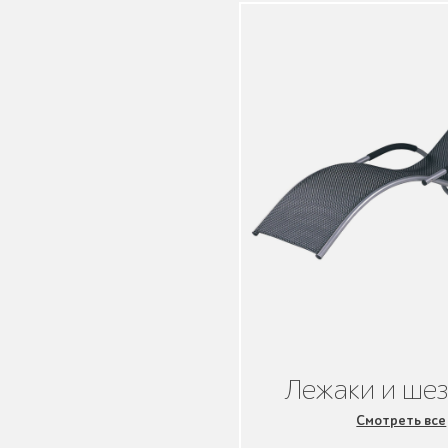
Детское игровое
оборудование
Столбики и
ограждения
Лежаки и ше
Уличные стенды и
Смотреть все
указатели