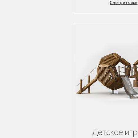
Смотреть все
Умная городская
мебель
Контейнерные
площадки для ТБО
Ограждения для
вентиляционных
шахт
Детское иг