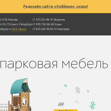
Редизайн сайта «Хоббики»: скоро!
 13 18
Москва
+7 473 251-48-47
Воронеж
49-03-73
Санкт-Петербург
+7 978 742-85-95
Крым
bbyka.ru
ВСЕ офисы
+7 831 228-16-84
Н.Новгород
-парковая мебель