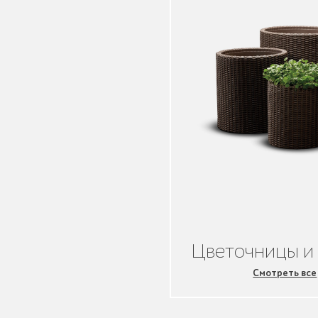
Защита корневой
системы деревьев
Уличное спортивное
оборудование
Цветочницы и
Смотреть все
Трибуны