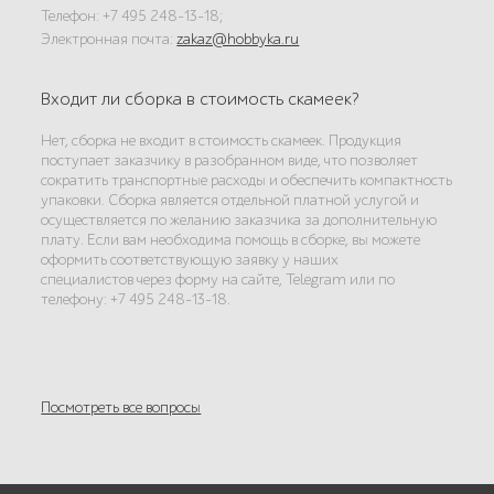
Телефон: +7 495 248-13-18;
Электронная почта:
zakaz@hobbyka.ru
Входит ли сборка в стоимость скамеек?
Нет, сборка не входит в стоимость скамеек. Продукция
поступает заказчику в разобранном виде, что позволяет
сократить транспортные расходы и обеспечить компактность
упаковки. Сборка является отдельной платной услугой и
осуществляется по желанию заказчика за дополнительную
плату. Если вам необходима помощь в сборке, вы можете
оформить соответствующую заявку у наших
специалистов через форму на сайте, Telegram или по
телефону: +7 495 248-13-18.
Посмотреть все вопросы