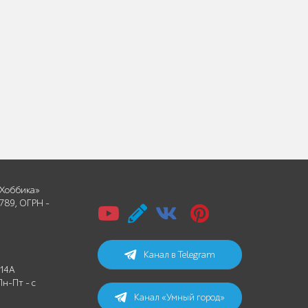
Хоббика»
789, ОГРН -
Канал в Telegram
 14А
Пн-Пт - с
Канал «Умный город»