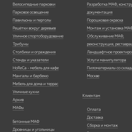
Велосипедные парковки
Разработка МАФ, констр
Парковое освещение
документация
Павильоны,
навесы и
Павильоны и перголы
Порошковая окраска
перголы
Решётки вокруг деревьев
Монтаж и установка МА
Уличное спортоборудование
Обслуживание МАФ,
Трибуны
реконструкция, реставра
Столбики и ограждения
Ландшафтное проектиро
Стенды и указатели
Услуги манипулятора
Защита
HoReCa - мебель для кафе
Пиломатериалы со склада
корневой
системы
Мангалы и барбекю
Москве
деревьев
Мебель для дома и террас
Уличные кухни
Клиентам
Архив
МАФы
Оплата
Доставка
Уличное
Бетонные МАФ
спортивное
Сборка и монтаж
Дровницы и угольницы
оборудование