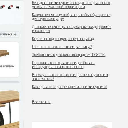
Беседка своими руками: создание идеального
уголка на частной территории
Какую песочницу выбрать, чтобы обустроить
детскую площадку
Детские песочницы: популярные виды, формы
и размеры
Корзина под кондиционер на фасад
Шезлонг и лежак — в чем разница?
Требования к детским площадкам, ГОСТЫ
Пергола: что это, каких видов бывает,
инструкция по изготовлению
Воркаут - что это такое и для чего нужно им
заниматься?
Как сделать садовые качели своими руками?
Все статьи