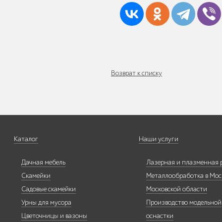
Уличное садово-
парковое
освещение
Возврат к списку
Лежаки и
шезлонги
Каталог
Наши услуги
Дачная мебель
Лазерная и плазменная 
Скамейки
Металлообработка в Мос
Парковые качели
Садовые скамейки
Московской области
Урны для мусора
Производство модельной
Цветочницы и вазоны
оснастки