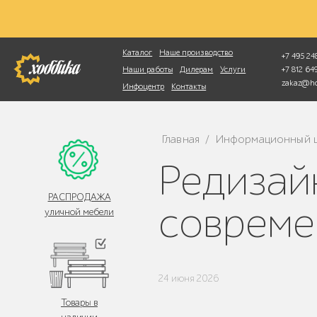
Фотопоиск
Каталог
Наше производство
+7 495 248
+7 812 6
Наши работы
Дилерам
Услуги
zakaz@ho
Инфоцентр
Контакты
Главная
Информационный 
/
Редизайн сайта «Хоббика»:
РАСПРОДАЖА
совреме
уличной мебели
24 июня 2026
Товары в