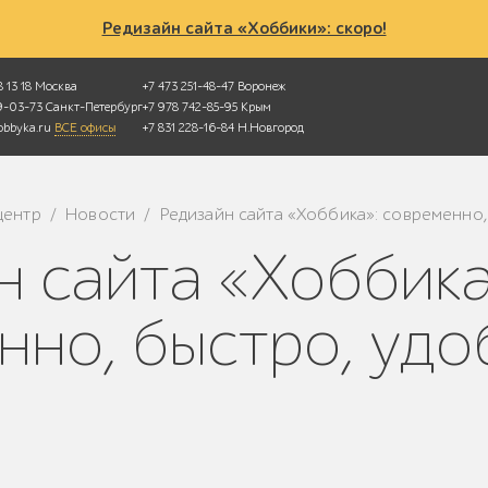
Редизайн сайта «Хоббики»: скоро!
 13 18
Москва
+7 473 251-48-47
Воронеж
49-03-73
Санкт-Петербург
+7 978 742-85-95
Крым
bbyka.ru
ВСЕ офисы
+7 831 228-16-84
Н.Новгород
центр
Новости
Редизайн сайта «Хоббика»: современно,
/
/
нно, быстро, удо