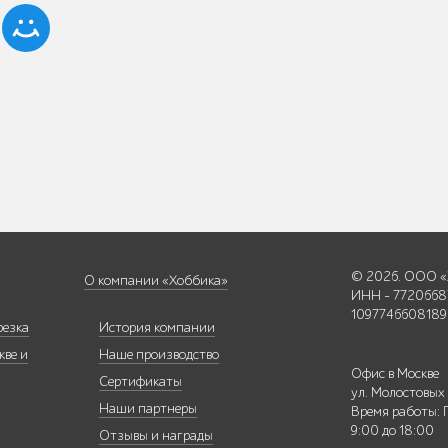
© 2026. ООО «
О компании «Хоббика»
ИНН - 7720668
1097746608189
резка
История компании
кве и
Наше производство
Офис в Москве
Сертификаты
ул. Молостовых
Наши партнеры
Время работы: 
9:00 до 18:00
Отзывы и награды