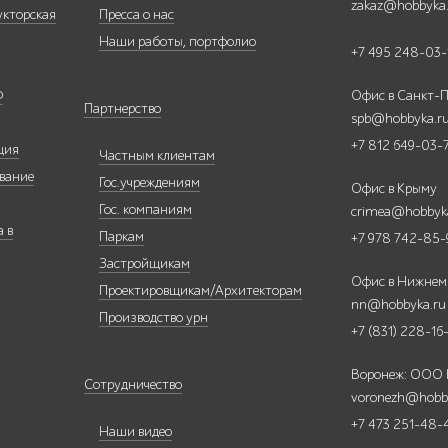
zakaz@hobbyka
укторская
Пресса о нас
Наши работы, портфолио
+7 495 248-03-
Ф
Офис в Санкт-П
Партнерство
spb@hobbyka.r
+7 812 649-03-
ция
Частным клиентам
вание
Гос.учреждениям
Офис в Крыму
Гос. компаниям
crimea@hobbyk
 в
Паркам
+7 978 742-85-
Застройщикам
Офис в Нижнем
Проектировщикам/Архитекторам
nn@hobbyka.ru
Производство урн
+7 (831) 228-16
Воронеж: ООО
Сотрудничество
voronezh@hobb
+7 473 251-48-
Наши видео