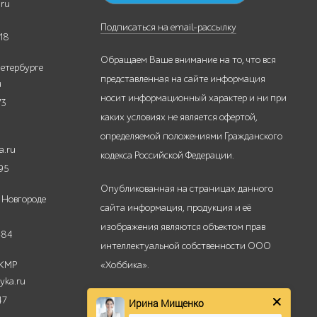
.ru
Подписаться на email-рассылку
18
Обращаем Ваше внимание на то, что вся
етербурге
представленная на сайте информация
u
носит информационный характер и ни при
73
каких условиях не является офертой,
определяемой положениями Гражданского
a.ru
кодекса Российской Федерации.
95
Опубликованная на страницах данного
 Новгороде
сайта информация, продукция и её
изображения являются объектом прав
-84
интеллектуальной собственности ООО
 КМР
«Хоббика».
yka.ru
Использование изображений, фотографий
47
Ирина Мищенко