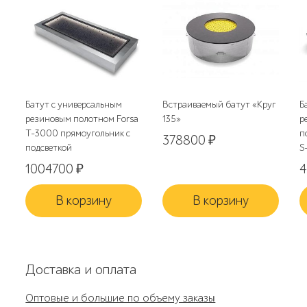
Батут с универсальным
Встраиваемый батут «Круг
Б
резиновым полотном Forsa
135»
р
T-3000 прямоугольник с
п
378800
₽
подсветкой
S
1004700
₽
4
В корзину
В корзину
Доставка и оплата
Оптовые и большие по объему заказы