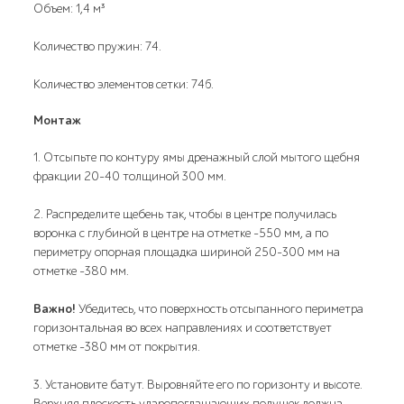
Объем: 1,4 м³
Количество пружин: 74.
Количество элементов сетки: 746.
Монтаж
1. Отсыпьте по контуру ямы дренажный слой мытого щебня
фракции 20-40 толщиной 300 мм.
2. Распределите щебень так, чтобы в центре получилась
воронка с глубиной в центре на отметке -550 мм, а по
периметру опорная площадка шириной 250-300 мм на
отметке -380 мм.
Важно!
Убедитесь, что поверхность отсыпанного периметра
горизонтальная во всех направлениях и соответствует
отметке -380 мм от покрытия.
3. Установите батут. Выровняйте его по горизонту и высоте.
Верхняя плоскость ударопоглащающих подушек должна