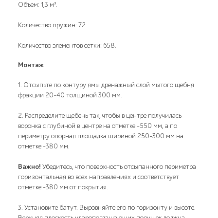
Объем: 1,3 м³.
Количество пружин: 72.
Количество элементов сетки: 658.
Монтаж
1. Отсыпьте по контуру ямы дренажный слой мытого щебня
фракции 20-40 толщиной 300 мм.
2. Распределите щебень так, чтобы в центре получилась
воронка с глубиной в центре на отметке -550 мм, а по
периметру опорная площадка шириной 250-300 мм на
отметке -380 мм.
Важно!
Убедитесь, что поверхность отсыпанного периметра
горизонтальная во всех направлениях и соответствует
отметке -380 мм от покрытия.
3. Установите батут. Выровняйте его по горизонту и высоте.
Верхняя плоскость ударопоглащающих подушек должна