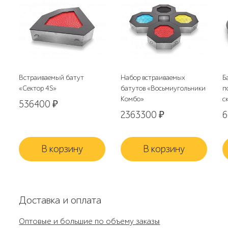
Встраиваемый батут
Набор встраиваемых
Б
«Сектор 4S»
батутов «Восьмиугольники
п
Комбо»
с
536400
₽
2363300
₽
В корзину
В корзину
Доставка и оплата
Оптовые и большие по объему заказы