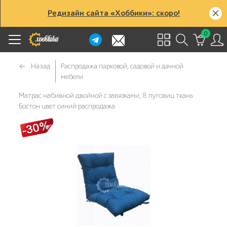
Редизайн сайта «Хоббики»: скоро!
0
Назад
Распродажа парковой, садовой и дачной
мебели
Матрас набивной двойной с завязками, 8 пуговиц ткань
Бостон цвет синий распродажа