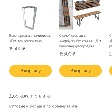
Велопарковка алюминиевая
Скамейка складная
С
«Дельта» распродажа
«Форбург» без спинки 1,5 м
«
палисандр распродажа
р
19600
₽
15300
₽
В корзину
В корзину
Доставка и оплата
Оптовые и большие по объему заказы