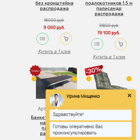
без кронштейна
подлокотников 1,5 м
распродажа
палисандр
распродажа
18000 руб.
31800 руб.
9 000 руб.
19 100 руб.
Купить в 1 клик
Купить в 1 клик
Ирина Мищенко
Артикул: 67051
Артикул: 57622
Здравствуйте!
Банкетка «Палермо
Матрас для скамеек
натур» 1,8 м
одноместный «Этнос
Готовы оперативно Вас
палисандр
6» распродажа
проконсультировать
распродажа