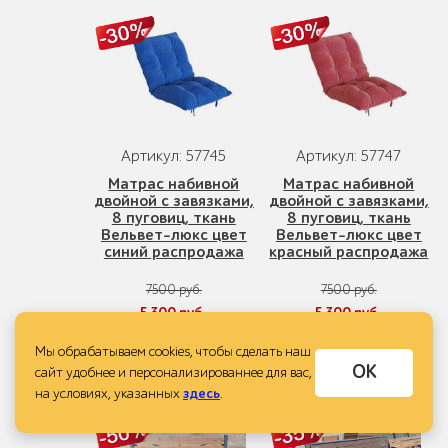
Артикул: 57745
Артикул: 57747
Матрас набивной
Матрас набивной
двойной с завязками,
двойной с завязками,
8 пуговиц, ткань
8 пуговиц, ткань
Вельвет-люкс цвет
Вельвет-люкс цвет
синий распродажа
красный распродажа
7500 руб.
7500 руб.
5 300 руб.
5 300 руб.
Мы обрабатываем cookies, чтобы сделать наш
ОК
сайт удобнее и персонализированнее для вас,
Купить в 1 клик
Купить в 1 клик
на условиях, указанных
здесь
.