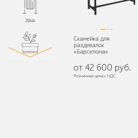
Урны
Скамейка для
раздевалок
«Барселона»
Цветочницы и
от 42 600 руб.
вазоны
Розничная цена с НДС
Поставляется:
в собранном виде
Велопарковки