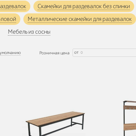
раздевалок
Скамейки для раздевалок без спинки
оловой
Металлические скамейки для раздевалок
Мебель из сосны
от
умолчанию
Розничная цена