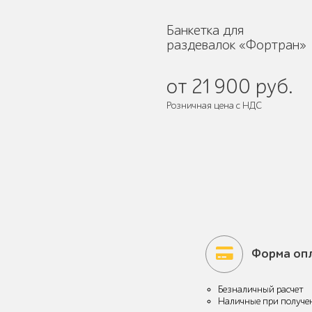
Банкетка для
раздевалок «Фортран»
Мебель для кафе и
от 21 900 руб.
ресторанов "HoReCa"
Розничная цена с НДС
Поставляется:
в собранном виде
Мангалы и барбекю
Форма оп
Бескаркасная мебель
Безналичный расчет
Наличные при получе