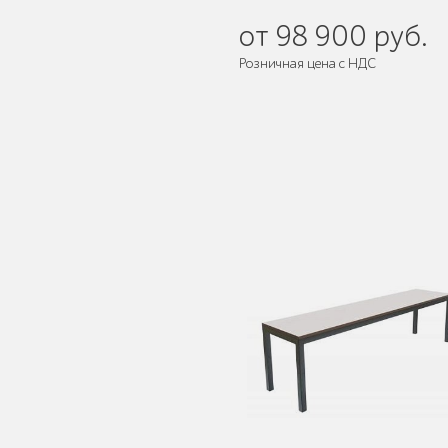
от 98 900 руб.
Розничная цена с НДС
Поставляется:
в собранном виде
Детское игровое
оборудование
Столбики и
ограждения
Уличные стенды и
указатели