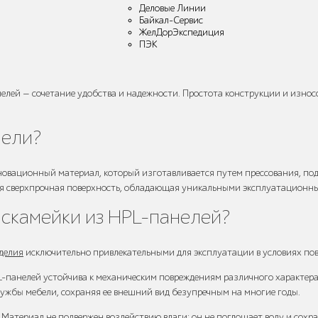
Деловые Линии
Байкал-Сервис
ЖелДорЭкспедиция
ПЭК
нелей — сочетание удобства и надежности. Простота конструкции и изно
нели?
овационный материал, который изготавливается путем прессования, под 
ся сверхпрочная поверхность, обладающая уникальными эксплуатационн
скамейки из HPL-панелей?
делия
исключительно привлекательными для эксплуатации в условиях по
L-панелей устойчива к механическим повреждениям различного характера
лужбы мебели, сохраняя ее внешний вид безупречным на многие годы.
атериал не подвержен воздействию влаги: он не поглощает воду и сохра