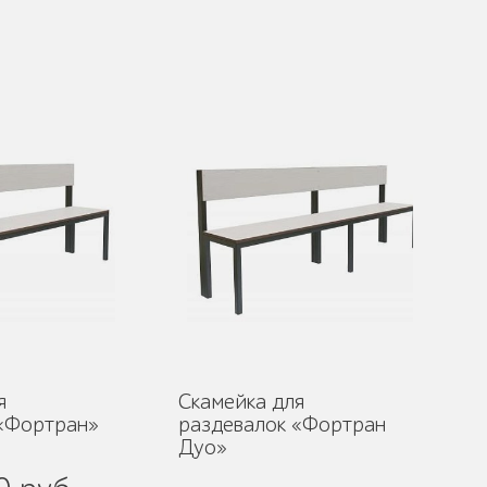
я
Скамейка для
 «Фортран»
раздевалок «Фортран
Дуо»