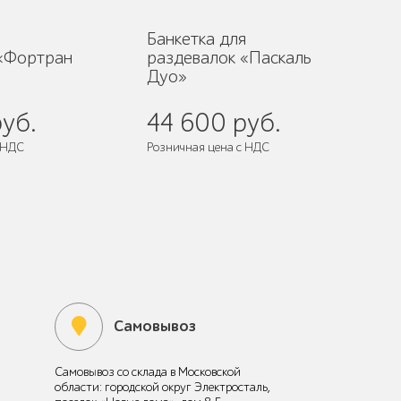
я
Банкетка для
 «Фортран
раздевалок «Паскаль
Дуо»
уб.
44 600 руб.
 НДС
Розничная цена с НДС
 собранном виде
Поставляется:
в собранном виде
Самовывоз
Самовывоз со склада в Московской
области: городской округ Электросталь,