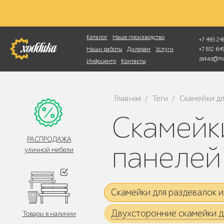
Фотопоиск
Каталог
Наше производство
+7 495 248
+7 812 6
Наши работы
Дилерам
Услуги
zakaz@ho
Инфоцентр
Контакты
Главная
Теги
Скамейки дл
/
/
Скамейки для раздевалок из HPL
РАСПРОДАЖА
панелей
уличной мебели
Скамейки для раздевалок 
Двухсторонние скамейки д
Товары в наличии