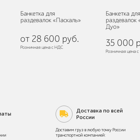
Банкетка для
Банкетка дл
раздевалок «Паскаль»
раздевалок
Дуо»
от 28 600 руб.
35 000 р
Розничная цена с НДС
Розничная цена с
Поставляется:
в собранном виде
Поставляется:
в
Доставка по всей
латы
России
Доставим груз в любую точку России
нии
транспортной компанией: