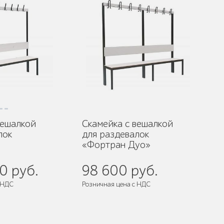
вешалкой
Скамейка с вешалкой
лок
для раздевалок
«Фортран Дуо»
0 руб.
98 600 руб.
 НДС
Розничная цена с НДС
 собранном виде
Поставляется:
в собранном виде