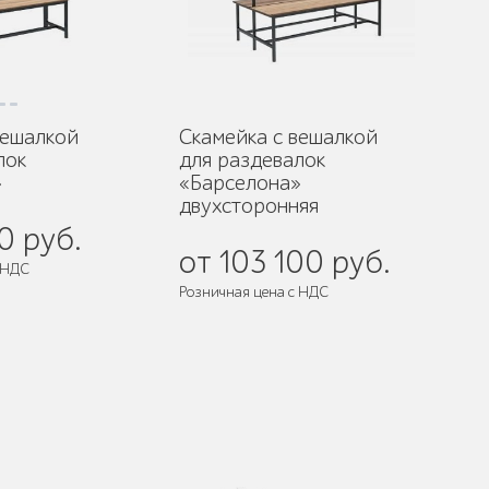
вешалкой
Скамейка с вешалкой
лок
для раздевалок
»
«Барселона»
двухсторонняя
0 руб.
от 103 100 руб.
 НДС
Розничная цена с НДС
 собранном виде
Поставляется:
в собранном виде