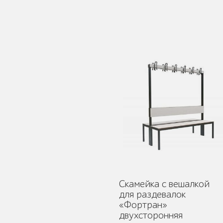
Защита корневой
системы деревьев
Уличное спортивное
оборудование
Скамейка с вешалкой
для раздевалок
«Фортран»
Трибуны
двухсторонняя