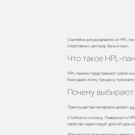
Умная городская
мебель
Скамейки для раздевалок из HPL-па
спортивных центров, бань и саун.
Что такое HPL-па
Контейнерные
площадки для ТБО
HPL-панели представляют собой инн
Благодаря этому процессу получает
Почему выбирают 
Преимущества материала делают
из
Ограждения для
вентиляционных
Стойкость к износу. Поверхность HP
шахт
свойство гарантирует долгий срок с
Абсолютная влагонепроницаемость. М