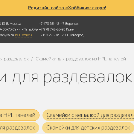
Редизайн сайта «Хоббики»: скоро!
 13 18
Москва
+7 473 251-48-47
Воронеж
49-03-73
Санкт-Петербург
+7 978 742-85-95
Крым
bbyka.ru
ВСЕ офисы
+7 831 228-16-84
Н.Новгород
я раздевалок
Скамейки для раздевалок из HPL панелей
/
из HPL панелей
Скамейки с вешалкой для раздевал
ля раздевалок
Скамейки для детских раздевалок