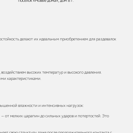
поселок «Новые дома», дом 8 Г.
состойкость делают их идеальным приобретением для раздевалок
воздействием высоких температур и высокого давления.
ыми характеристиками.
вышенной влажности и интенсивных нагрузок:
 — от мелких царапин до сильных ударов и потертостей. Это
няет свою структуру даже после продолжительного контакта с