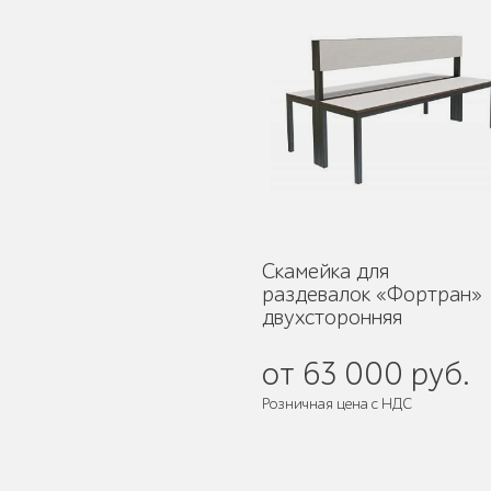
Уличное садово-
парковое освещение
Лежаки и шезлонги
Скамейка для
раздевалок «Фортран»
двухсторонняя
Парковые качели
от 63 000 руб.
Розничная цена с НДС
Поставляется:
в собранном виде
Павильоны, навесы и
перголы