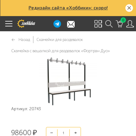
Редизайн сайта «Хоббики»: скоро!
0
Назад
Скамейки для раздевалок
Скамейка с вешалкой для раздевалок «Фортран Дуо»
Артикул: 20743
98600
₽