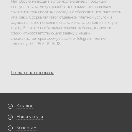
Нет, сборка не входит в стоимость скамеек. Продукция
поступает заказчику в разобранном виде, что позволяет
сократить транспортные расходы и обеспечить компактность
упаковки. Сборка является отдельной платной услугой и
осуществляется по желанию заказчика за дополнительную
плату. Если вам необходима помощь в сборке, вы можете
оформить соответствующую заявку у наших
специалистов через форму на сайте, Telegram или по
телефону: +7 495 248-13-18.
Посмотреть все вопросы
Каталог
Наши услуги
Клиентам