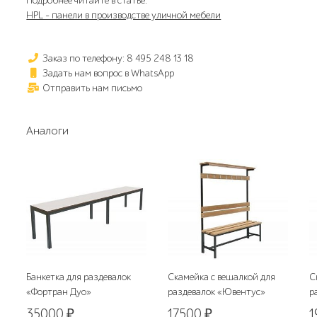
Подробнее читайте в статье:
HPL - панели в производстве уличной мебели
Заказ по телефону: 8 495 248 13 18
Задать нам вопрос в WhatsApp
Отправить нам письмо
Аналоги
Банкетка для раздевалок
Скамейка с вешалкой для
С
«Фортран Дуо»
раздевалок «Ювентус»
р
35000
₽
17500
₽
1