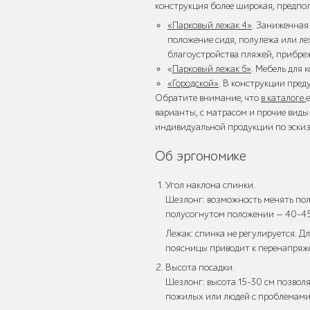
конструкция более широкая, предпол
«Парковый лежак 4»
. Заниженная
положение сидя, полулежа или л
благоустройства пляжей, прибреж
«
Парковый лежак 6»
. Мебель для 
«Городской»
. В конструкции пред
Трибуны
Обратите внимание, что
в каталоге
варианты, с матрасом и прочие вид
индивидуальной продукции по эскиз
Об эргономике
Детское игровое
Угол наклона спинки.
оборудование
Шезлонг: возможность менять пол
полусогнутом положении — 40–45°
Лежак: спинка не регулируется. 
поясницы приводит к перенапря
Высота посадки.
Столбики и
Шезлонг: высота 15–30 см позвол
ограждения
пожилых или людей с проблемами 