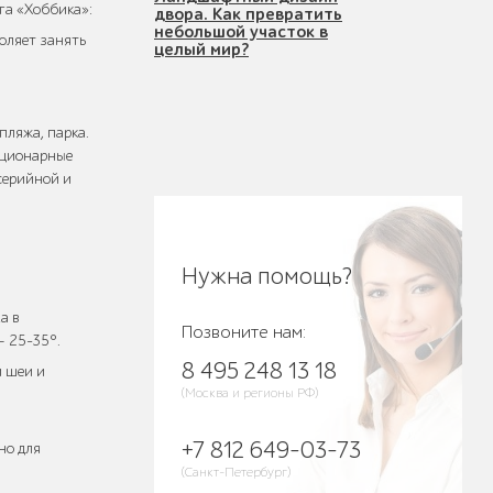
га «Хоббика»:
двора. Как превратить
небольшой участок в
оляет занять
целый мир?
пляжа, парка.
тационарные
серийной и
Нужна помощь?
а в
Позвоните нам:
— 25–35°.
8 495 248 13 18
и шеи и
(Москва и регионы РФ)
+7 812 649-03-73
но для
(Санкт-Петербург)