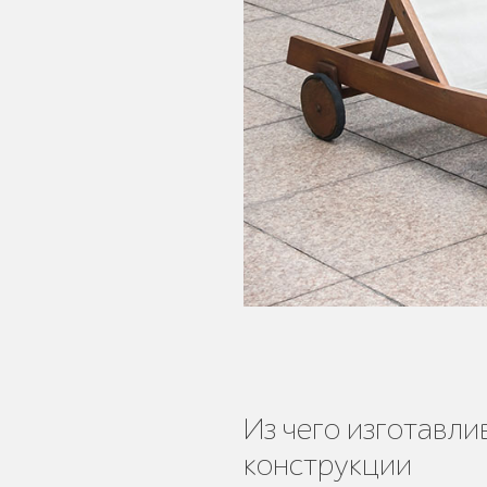
Бескаркасная
мебель
Умная
городская
мебель
Из чего изготавли
конструкции
Контейнерные