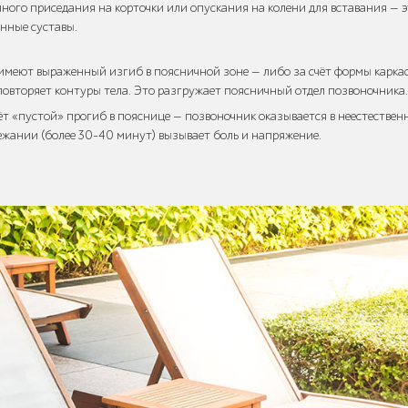
лного приседания на корточки или опускания на колени для вставания — э
енные суставы.
 имеют выраженный изгиб в поясничной зоне — либо за счёт формы каркас
повторяет контуры тела. Это разгружает поясничный отдел позвоночника.
ёт «пустой» прогиб в пояснице — позвоночник оказывается в неестествен
ежании (более 30–40 минут) вызывает боль и напряжение.