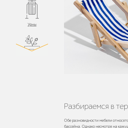
Урны
Цветочницы и
вазоны
Велопарковки
Разбираемся в те
Обе разновидности мебели относятся
бассейна. Однако несмотря на кажущ