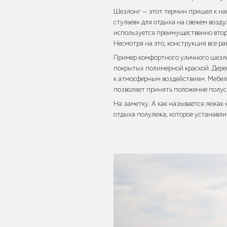
Шезлонг — этот термин пришел к нам
Уличное садово-
стульев» для отдыха на свежем возд
парковое
используется преимущественно второ
освещение
Несмотря на это, конструкция все р
Пример комфортного уличного шезл
покрытых полимерной краской. Дере
к атмосферным воздействиям. Мебель
позволяет принять положение полус
На заметку. А как называется лежак 
Лежаки и
отдыха полулежа, которое устанавл
шезлонги
Парковые качели