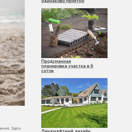
одинаково приятно
Продуманная
планировка участка в 6
соток
ения. Здесь
Ландшафтный дизайн