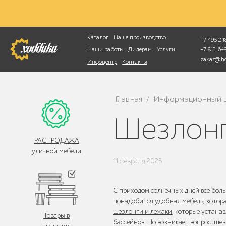
Фотопоиск
Каталог
Наше производство
+7 495 248
+7 812 6
Наши работы
Дилерам
Услуги
zakaz@ho
Инфоцентр
Контакты
Главная
Информационный 
/
Шезлон
РАСПРОДАЖА
уличной мебели
11 февраля 2025
С приходом солнечных дней все боль
понадобится удобная мебель, котор
шезлонги и лежаки
, которые устана
Товары в
бассейнов. Но возникает вопрос: шез