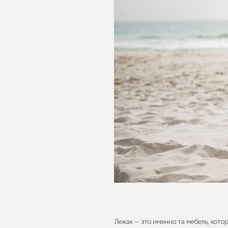
Павильоны,
навесы и
перголы
Защита
корневой
системы
деревьев
Уличное
спортивное
Лежак — это именно та мебель, котор
оборудование