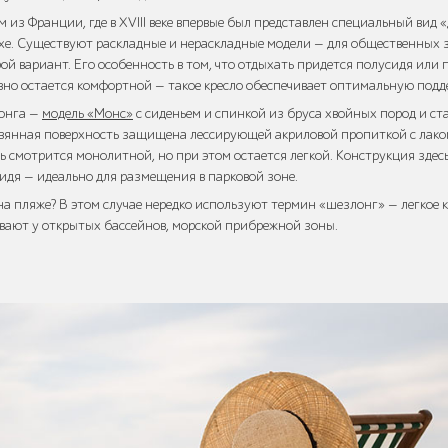
 из Франции, где в XVIII веке впервые был представлен специальный вид
ухе. Существуют раскладные и нераскладные модели — для общественных 
й вариант. Его особенность в том, что отдыхать придется полусидя или 
авно остается комфортной — такое кресло обеспечивает оптимальную подд
онга —
модель «Монс»
с сиденьем и спинкой из бруса хвойных пород и ст
вянная поверхность защищена лессирующей акриловой пропиткой с лако
 смотрится монолитной, но при этом остается легкой. Конструкция здес
идя — идеально для размещения в парковой зоне.
на пляже? В этом случае нередко используют термин «шезлонг» — легкое к
ивают у открытых бассейнов, морской прибрежной зоны.