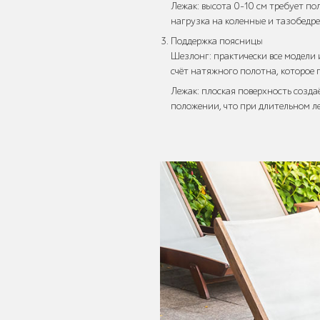
Лежак: высота 0–10 см требует по
нагрузка на коленные и тазобедр
Поддержка поясницы
Шезлонг: практически все модели
счёт натяжного полотна, которое 
Уличные стенды
и указатели
Лежак: плоская поверхность созда
положении, что при длительном л
Мебель для кафе
и ресторанов
"HoReCa"
Мангалы и
барбекю