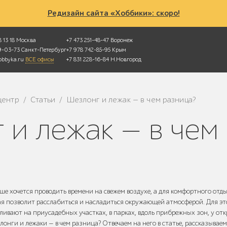
Редизайн сайта «Хоббики»: скоро!
 13 18
Москва
+7 473 251-48-47
Воронеж
49-03-73
Санкт-Петербург
+7 978 742-85-95
Крым
bbyka.ru
ВСЕ офисы
+7 831 228-16-84
Н.Новгород
центр
Статьи
Шезлонг и лежак — в чем разница?
/
/
г и лежак — в чем
ше хочется проводить времени на свежем воздухе, а для комфортного отд
ая позволит расслабиться и насладиться окружающей атмосферой. Для эт
вливают на приусадебных участках, в парках, вдоль прибрежных зон, у от
лонги и лежаки — в чем разница? Отвечаем на него в статье, рассказываем