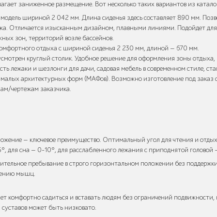
агает заниженное размещение. Вот несколько таких вариантов из катало
 модель шириной 2 042 мм. Длина сиденья здесь составляет 890 мм. Позв
ежа. Отличается изысканным дизайном, плавными линиями. Подойдет для
ных зон, территорий возле бассейнов.
комфортного отдыха с шириной сиденья 2 230 мм, длиной — 670 мм.
усмотрен круглый столик. Удобное решение для оформления зоны отдыха, 
есть лежаки и шезлонги для дачи, садовая мебель в современном стиле, с
ы малых архитектурных форм (МАФов). Возможно изготовление под заказ 
ам/чертежам заказчика.
ожение — ключевое преимущество. Оптимальный угол для чтения и отдых
, для сна — 0–10°, для расслабленного лежания с приподнятой головой 
Длительное пребывание в строго горизонтальном положении без поддержк
жению мышц.
яет комфортно садиться и вставать людям без ограничений подвижности, 
суставов может быть низковато.