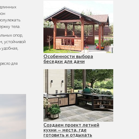
 «длинных
зон
полулежать.
ержку тела.
альных опор,
м, устойчивой
ь удобная,
Особенности выбора
беседки для дачи
ресло для
Создаем проект летней
кухни — места, где
готовить и отдыхать