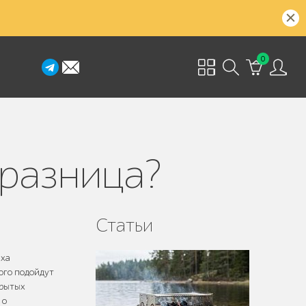
0
 разница?
Статьи
ыха
ого подойдут
крытых
 о