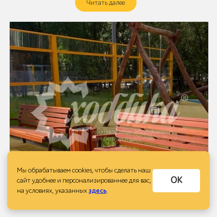
Читать далее
Мы обрабатываем cookies, чтобы сделать наш
ОК
сайт удобнее и персонализированнее для вас,
на условиях, указанных
здесь
.