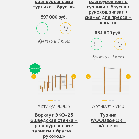
разноуровневые
разноуровневые
турники + брусья»
турники + брусья +
рукоход зигзаг +
597 000 руб.
скамья для пресса +
канат»
834 600 руб.
Купить в 1 клик
Купить в 1 клик
Артикул: 43435
Артикул: 25120
Воркаут ЭКО-23
Турник
«Шведская стенка +
WOOD&SPORT
разноуровневые
«Аспен»
турники + брусья +
рукоход»