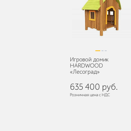
Мебель для кафе и
ресторанов "HoReCa"
Игровой домик
HARDWOOD
«Лесоград»
Мангалы и барбекю
635 400 руб.
Розничная цена с НДС
Бескаркасная мебель