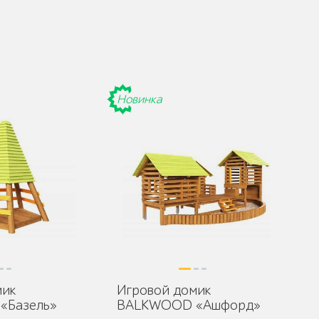
Новинка
мик
Игровой домик
«Базель»
BALKWOOD «Ашфорд»