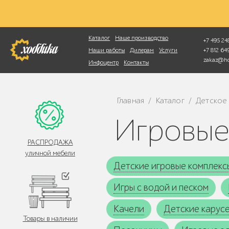
Фотопоиск
Каталог
Наше производство
+7 495 248
+7 812 6
Наши работы
Дилерам
Услуги
zakaz@ho
Инфоцентр
Контакты
Главная
Каталог
Детское
/
/
Игровы
РАСПРОДАЖА
уличной мебели
Детские игровые комплекс
Игры с водой и песком
Качели
Детские карус
Товары в наличии