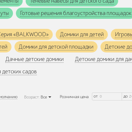
лементы
Теневые навесы для детского сада
туты
Готовые решения благоустройства площадок
Серия «BALKWOOD»
Домики для детей
Игров
тей
Домики для детской площадки
Детские до
Дачные детские домики
Детские домики для да
 детских садов
от
до
молчанию
Розничная цена
Возраст:
Все