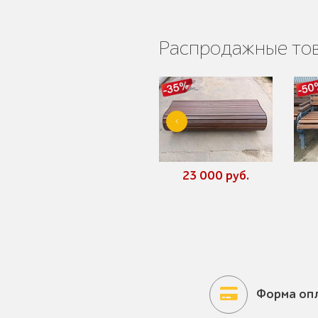
Распродажные то
Умная городская
мебель
Контейнерные
площадки для ТБО
23 000 руб.
Ограждения для
вентиляционных
шахт
Форма оп