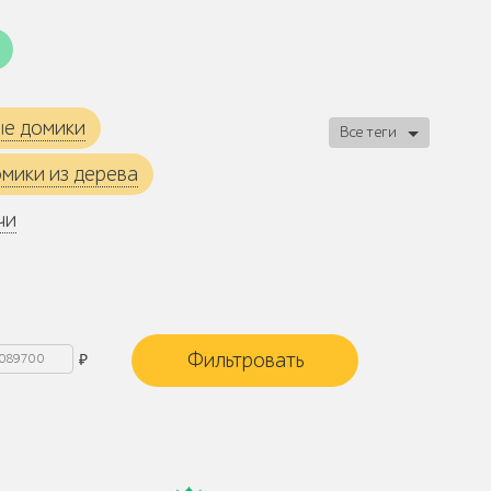
ые домики
Все теги
мики из дерева
чи
₽