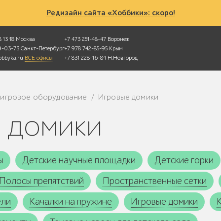
Редизайн сайта «Хоббики»: скоро!
 13 18
Москва
+7 473 251-48-47
Воронеж
49-03-73
Санкт-Петербург
+7 978 742-85-95
Крым
bbyka.ru
ВСЕ офисы
+7 831 228-16-84
Н.Новгород
 игровое оборудование
Игровые домики
/
е домики
ы
Детские научные площадки
Детские горки
Полосы препятствий
Пространственные сетки
ели
Качалки на пружине
Игровые домики