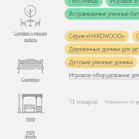
Песочницы
Игровые э
Встраиваемые уличные ба
Садовая и дачная
Серия «HARDWOOD»
мебель
Деревянные домики для де
Детские уличные домики
Игровое оборудование для
Скамейки
13 товаров
Упорядочить по:
у
МАФ