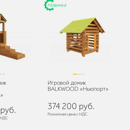
Новинка
мик
Игровой домик
BALKWOOD «Ньюпорт»
»
374 200 руб.
руб.
Розничная цена с НДС
 НДС