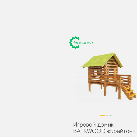
Уличное садово-
парковое освещение
Новинка
Лежаки и шезлонги
Парковые качели
Игровой домик
BALKWOOD «Брайтон»
Павильоны, навесы и
перголы