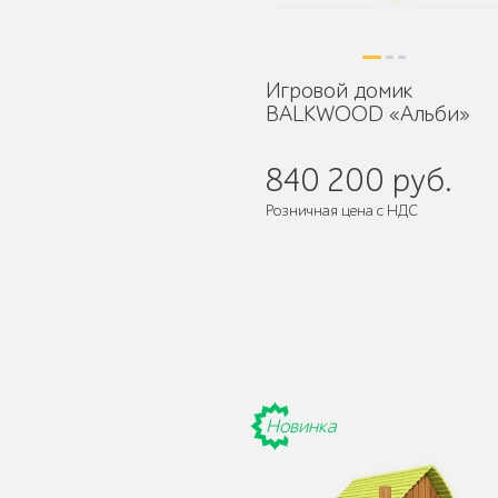
Игровой домик
BALKWOOD «Альби»
Детское игровое
оборудование
840 200 руб.
Розничная цена с НДС
Столбики и
ограждения
Новинка
Уличные стенды и
указатели