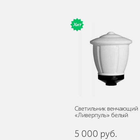
Уличное садово-
парковое освещение
Хит
Лежаки и шезлонги
Парковые качели
Светильник венчающий
«Ливерпуль» белый
5 000 руб.
Павильоны, навесы и
перголы