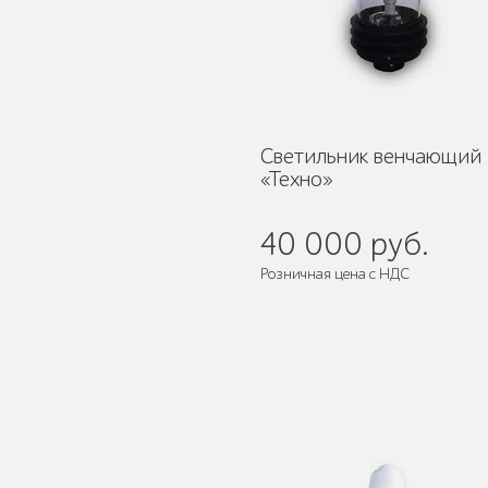
Мебель для кафе и
ресторанов "HoReCa"
Светильник венчающий
«Техно»
40 000 руб.
Розничная цена с НДС
Мангалы и барбекю
Бескаркасная мебель