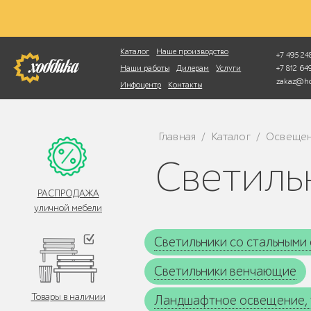
Фотопоиск
Каталог
Наше производство
+7 495 248
+7 812 6
Наши работы
Дилерам
Услуги
zakaz@ho
Инфоцентр
Контакты
Главная
Каталог
Освеще
/
/
Светил
РАСПРОДАЖА
уличной мебели
Светильники со стальными
Светильники венчающие
Товары в наличии
Ландшафтное освещение,