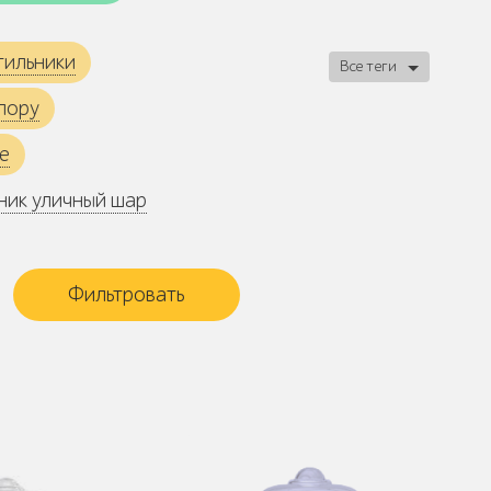
тильники
Все теги
пору
е
ник уличный шар