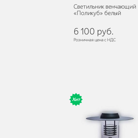
Светильник венчающий
«Поликуб» белый
6 100 руб.
Детское игровое
оборудование
Розничная цена с НДС
Столбики и
ограждения
Хит
Уличные стенды и
указатели