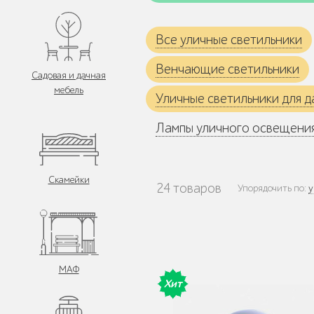
Все уличные светильники
Венчающие светильники
Садовая и дачная
мебель
Уличные светильники для д
Лампы уличного освещени
Скамейки
24 товаров
Упорядочить по:
у
МАФ
Хит