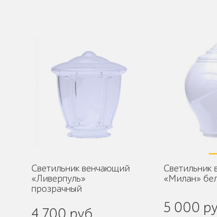
Светильник венчающий
Светильник
«Ливерпуль»
«Милан» бе
прозрачный
5 000 ру
4 700 руб.