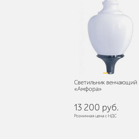
Умная городская
мебель
Контейнерные
площадки для ТБО
Светильник венчающий
«Амфора»
13 200 руб.
Ограждения для
Розничная цена с НДС
вентиляционных
шахт