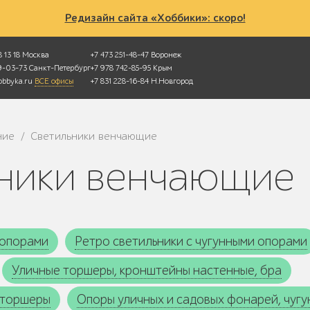
Редизайн сайта «Хоббики»: скоро!
 13 18
Москва
+7 473 251-48-47
Воронеж
49-03-73
Санкт-Петербург
+7 978 742-85-95
Крым
bbyka.ru
ВСЕ офисы
+7 831 228-16-84
Н.Новгород
ние
Светильники венчающие
/
ьники венчающие
 опорами
Ретро светильники с чугунными опорами
Уличные торшеры, кронштейны настенные, бра
 торшеры
Опоры уличных и садовых фонарей, чуг