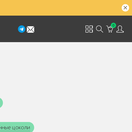
0
унные цоколи