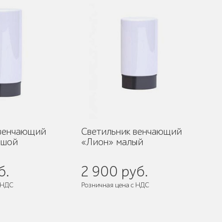
 венчающий
Светильник венчающий
ьшой
«Лион» малый
б.
2 900 руб.
 НДС
Розничная цена с НДС