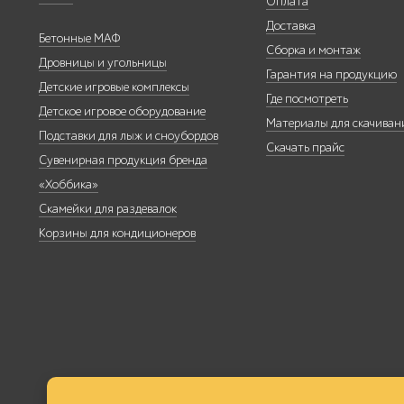
Оплата
Доставка
Бетонные МАФ
Сборка и монтаж
Дровницы и угольницы
Гарантия на продукцию
Детские игровые комплексы
Где посмотреть
Детское игровое оборудование
Трибуны
Материалы для скачиван
Подставки для лыж и сноубордов
Скачать прайс
Сувенирная продукция бренда
«Хоббика»
Скамейки для раздевалок
Детское игровое
Корзины для кондиционеров
оборудование
Столбики и
ограждения