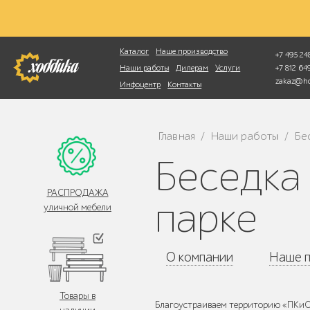
Фотопоиск
Каталог
Наше производство
+7 495 248
+7 812 6
Наши работы
Дилерам
Услуги
zakaz@ho
Инфоцентр
Контакты
Главная
Наши работы
Бе
/
/
Беседка «Атмосфера» в Бабушкинском
РАСПРОДАЖА
парке
уличной мебели
О компании
Наше п
Товары в
Благоустраиваем территорию «ПКиО 