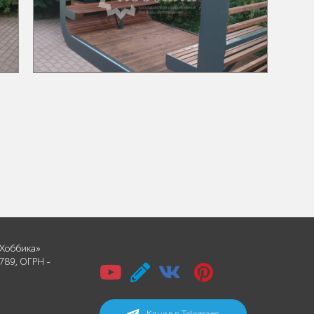
Хоббика»
789, ОГРН -