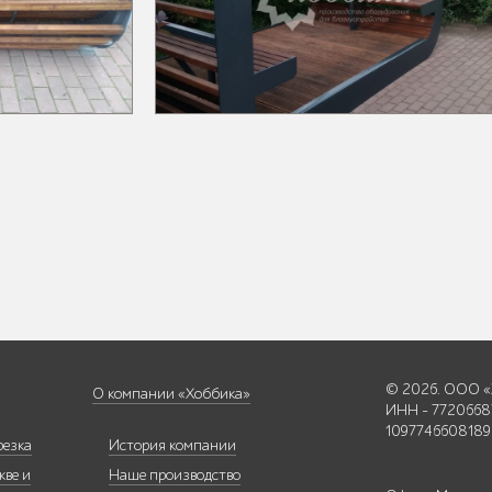
© 2026. ООО «
О компании «Хоббика»
ИНН - 7720668
1097746608189
резка
История компании
кве и
Наше производство