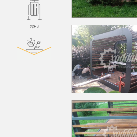
Урны
Цветочницы и
вазоны
Велопарковки