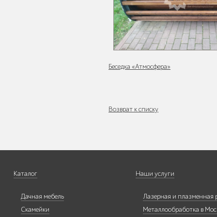
Уличное садово-
парковое
освещение
Беседка «Атмосфера»
Лежаки и
Возврат к списку
шезлонги
Каталог
Наши услуги
Парковые качели
Дачная мебель
Лазерная и плазменная 
Скамейки
Металлообработка в Мос