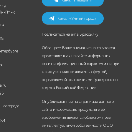
Канал в Telegram
 14А
Пн-Пт - с
Канал «Умный город»
.ru
Подписаться на email-рассылку
18
Обращаем Ваше внимание на то, что вся
етербурге
представленная на сайте информация
u
носит информационный характер и ни при
73
каких условиях не является офертой,
определяемой положениями Гражданского
a.ru
кодекса Российской Федерации.
95
Опубликованная на страницах данного
 Новгороде
сайта информация, продукция и её
изображения являются объектом прав
-84
интеллектуальной собственности ООО