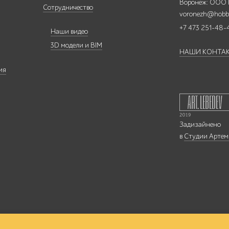
Воронеж: ООО
Сотрудничество
voronezh@hobb
+7 473 251-48-
Наши видео
3D модели и BIM
НАШИ КОНТА
ия
Задизайнено
в
Студии Артем