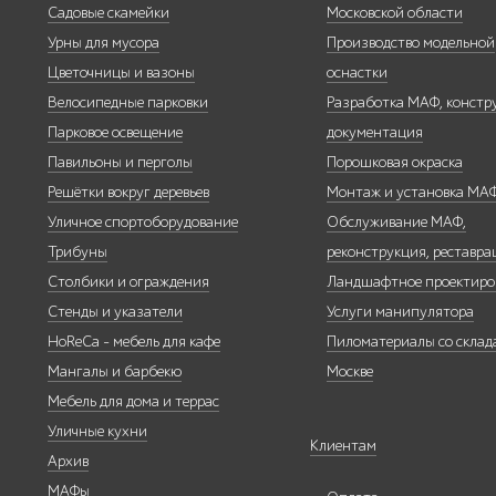
Садовые скамейки
Московской области
Урны для мусора
Производство модельной
Павильоны,
навесы и
Цветочницы и вазоны
оснастки
перголы
Велосипедные парковки
Разработка МАФ, констр
Парковое освещение
документация
Павильоны и перголы
Порошковая окраска
Решётки вокруг деревьев
Монтаж и установка МА
Уличное спортоборудование
Обслуживание МАФ,
Защита
Трибуны
реконструкция, реставра
корневой
системы
Столбики и ограждения
Ландшафтное проектиро
деревьев
Стенды и указатели
Услуги манипулятора
HoReCa - мебель для кафе
Пиломатериалы со склада
Мангалы и барбекю
Москве
Мебель для дома и террас
Уличные кухни
Уличное
Клиентам
Архив
спортивное
МАФы
оборудование