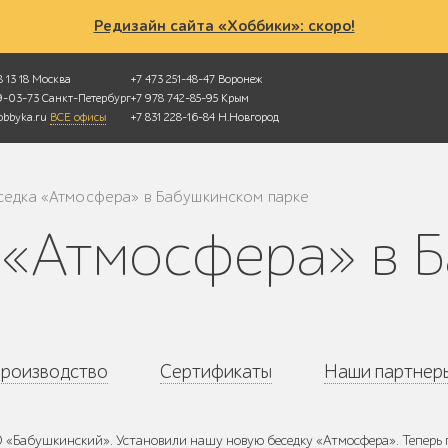
Редизайн сайта «Хоббики»: скоро!
 13 18
Москва
+7 473 251-48-47
Воронеж
49-03-73
Санкт-Петербург
+7 978 742-85-95
Крым
bbyka.ru
ВСЕ офисы
+7 831 228-16-84
Н.Новгород
седка «Атмосфера» в Бабушкинском парке
роизводство
Сертификаты
Наши партнер
«Бабушкинский». Установили нашу новую беседку «Атмосфера». Теперь го