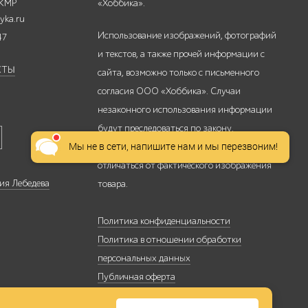
 КМР
«Хоббика».
yka.ru
Использование изображений, фотографий
47
и текстов, а также прочей информации с
КТЫ
сайта, возможно только с письменного
согласия ООО «Хоббика». Случаи
незаконного использования информации
будут преследоваться по закону.
Мы не в сети, напишите нам и мы перезвоним!
Изображение товара на сайте может
отличаться от фактического изображения
ия Лебедева
товара.
Политика конфиденциальности
Политика в отношении обработки
персональных данных
Публичная оферта
Политика использования файлов cookie