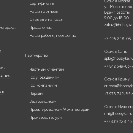
Офис в Москве
Сертификаты
ул. Молостовых
Наши партнеры
Время работы: 
9:00 до 18:00
Отзывы и награды
zakaz@hobbyka
укторская
Пресса о нас
Наши работы, портфолио
+7 495 248-03-
Ф
Офис в Санкт-П
Партнерство
spb@hobbyka.r
+7 812 649-03-
ция
Частным клиентам
вание
Гос.учреждениям
Офис в Крыму
Гос. компаниям
crimea@hobbyk
 в
Паркам
+7 978 742-85-
Застройщикам
Офис в Нижнем
Проектировщикам/Архитекторам
nn@hobbyka.ru
Производство урн
+7 (831) 228-16