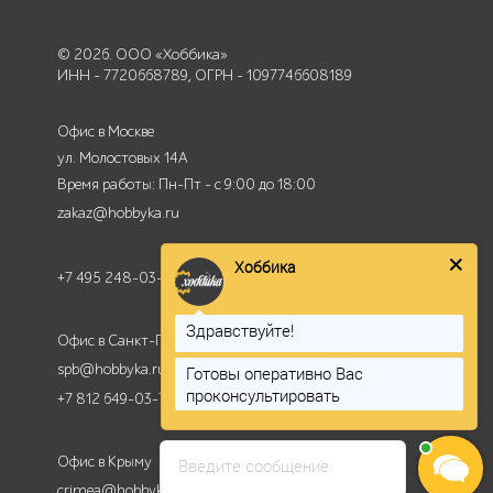
© 2026. ООО «Хоббика»
ИНН - 7720668789, ОГРН - 1097746608189
Офис в Москве
ул. Молостовых 14А
Время работы: Пн-Пт - с 9:00 до 18:00
zakaz@hobbyka.ru
Хоббика
+7 495 248-03-18
Здравствуйте!
Офис в Санкт-Петербурге
spb@hobbyka.ru
Готовы оперативно Вас
проконсультировать
+7 812 649-03-73
Офис в Крыму
Введите сообщение
crimea@hobbyka.ru