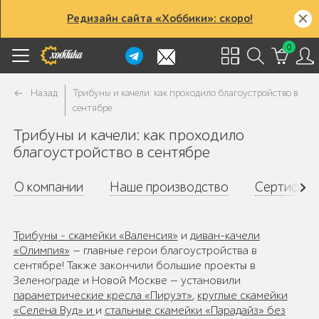
Редизайн сайта «Хоббики»: скоро!
0
Назад
Трибуны и качели: как проходило благоустройство в
сентябре
Трибуны и качели: как проходило
благоустройство в сентябре
О компании
Наше производство
Сертифик
Трибуны - скамейки «Валенсия»
и
диван-качели
«Олимпия»
— главные герои благоустройства в
сентябре! Также закончили большие проекты в
Зеленограде и Новой Москве — установили
параметрические кресла «Пируэт»
,
круглые скамейки
«Селена Вуд» и
и
стальные скамейки «Парадайз» без