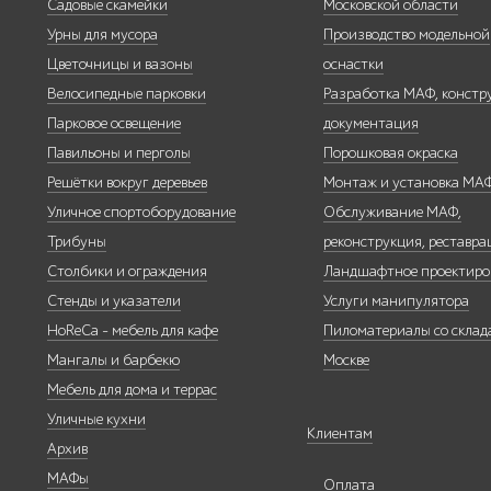
Садовые скамейки
Московской области
Урны для мусора
Производство модельной
Цветочницы и вазоны
оснастки
Велосипедные парковки
Разработка МАФ, констр
Уличные стенды
Парковое освещение
документация
и указатели
Павильоны и перголы
Порошковая окраска
Решётки вокруг деревьев
Монтаж и установка МА
Уличное спортоборудование
Обслуживание МАФ,
Трибуны
реконструкция, реставра
Столбики и ограждения
Ландшафтное проектиро
Мебель для кафе
и ресторанов
Стенды и указатели
Услуги манипулятора
"HoReCa"
HoReCa - мебель для кафе
Пиломатериалы со склада
Мангалы и барбекю
Москве
Мебель для дома и террас
Уличные кухни
Клиентам
Архив
Мангалы и
МАФы
барбекю
Оплата