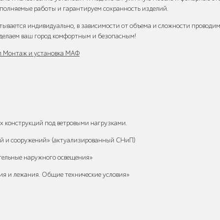
ыполняемые работы и гарантируем сохранность изделий.
ывается индивидуально, в зависимости от объема и сложности проводи
сделаем ваш город комфортным и безопасным!
ел Монтаж и установка МАФ
х конструкций под ветровыми нагрузками.
ий и сооружений» (актуализированный СНиП)
ельные наружного освещения»
ия и лежания. Общие технические условия»