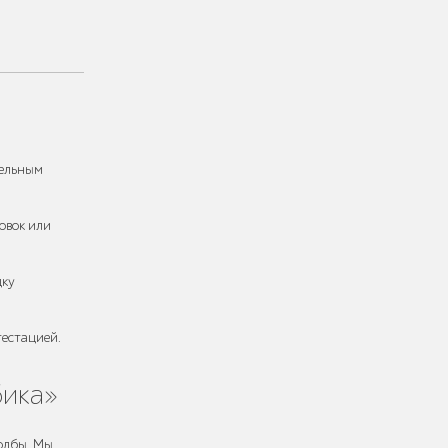
тельным
овок или
дку
тестацией.
бика»
олбы. Мы