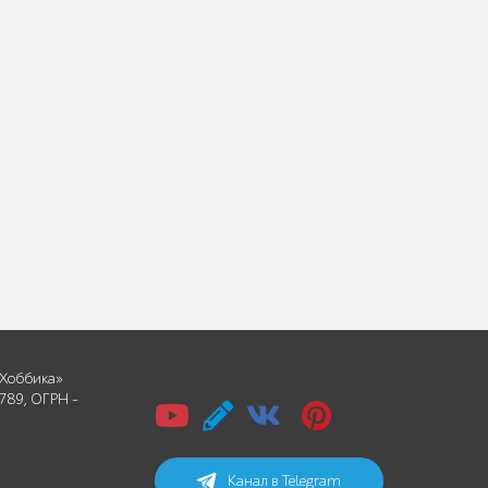
Хоббика»
789, ОГРН -
Канал в Telegram