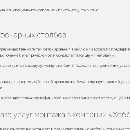
она или специальное крепление к плиточному покрытию
 фонарных столбов
преимущественно путем бетонирования в землю или асфальт с предвари
дключение к электрической сети осуществляется двумя методами:
тся открыто по воздуху, между столбами. Подходит для временных устан
ески привлекательный способ прокладки кабеля, подразумевающий укла
и.
 выполняют только квалифицированные электрики с соответствующей ат
аза услуг монтажа в компании «Хоб
но и качественно установят и подключат уличную мебель и фонарные ст