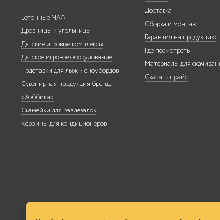
Доставка
Бетонные МАФ
Сборка и монтаж
Дровницы и угольницы
Гарантия на продукцию
Детские игровые комплексы
Где посмотреть
Детское игровое оборудование
Бескаркасная
Материалы для скачиван
Подставки для лыж и сноубордов
мебель
Скачать прайс
Сувенирная продукция бренда
«Хоббика»
Скамейки для раздевалок
Корзины для кондиционеров
Умная
городская
мебель
Контейнерные