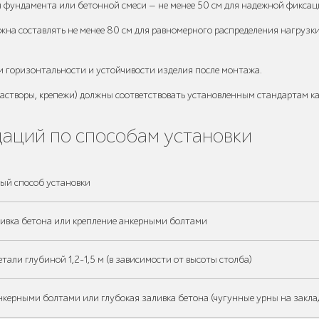
фундамента или бетонной смеси — не менее 50 см для надежной фиксац
на составлять не менее 80 см для равномерного распределения нагрузки
и горизонтальности и устойчивости изделия после монтажа.
астворы, крепежи) должны соответствовать установленным стандартам ка
аций по способам установки
ый способ установки
ливка бетона или крепление анкерными болтами
тали глубиной 1,2-1,5 м (в зависимости от высоты столба)
нкерными болтами или глубокая заливка бетона (чугунные урны на закла