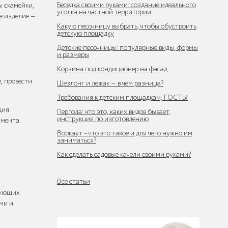
Беседка своими руками: создание идеального
ы скамейки,
уголка на частной территории
е изделие —
Какую песочницу выбрать, чтобы обустроить
детскую площадку
Детские песочницы: популярные виды, формы
и размеры
Корзина под кондиционер на фасад
, провести
Шезлонг и лежак — в чем разница?
Требования к детским площадкам, ГОСТЫ
ция
Пергола: что это, каких видов бывает,
инструкция по изготовлению
амента.
Воркаут - что это такое и для чего нужно им
заниматься?
Как сделать садовые качели своими руками?
Все статьи
вующих
ми и