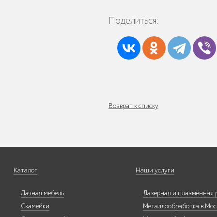
Поделиться:
Трибуны
Возврат к списку
Детское игровое
оборудование
Каталог
Наши услуги
Дачная мебель
Лазерная и плазменная 
Столбики и
ограждения
Скамейки
Металлообработка в Мос