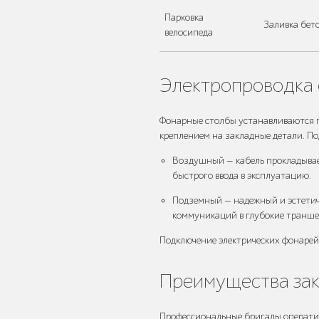
Парковка
Заливка бет
Уличное садово-
велосипеда
парковое
освещение
Электропроводка
Фонарные столбы устанавливаются 
креплением на закладные детали. По
Лежаки и
Воздушный — кабель прокладывае
шезлонги
быстрого ввода в эксплуатацию.
Подземный — надежный и эстетич
коммуникаций в глубокие транше
Подключение электрических фонарей
Парковые качели
Преимущества зак
Профессиональные бригады оператив