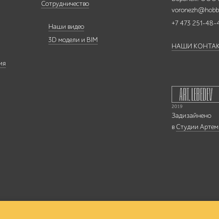
Сотрудничество
voronezh@hobb
+7 473 251-48-
Наши видео
3D модели и BIM
НАШИ КОНТА
ия
Задизайнено
в
Студии Артем