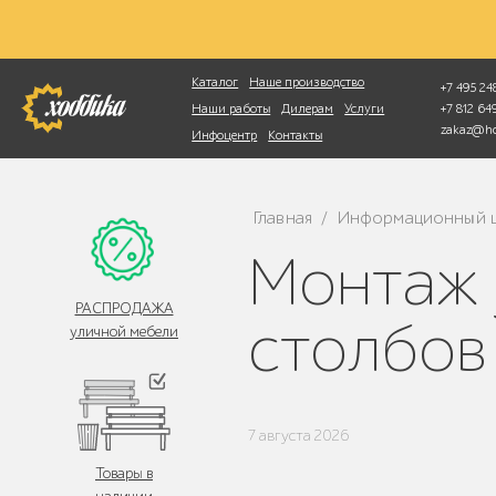
Фотопоиск
Каталог
Наше производство
+7 495 248
+7 812 6
Наши работы
Дилерам
Услуги
zakaz@ho
Инфоцентр
Контакты
Главная
Информационный 
/
Монтаж уличной мебели и фонарных
РАСПРОДАЖА
столбов
уличной мебели
7 августа 2026
Товары в