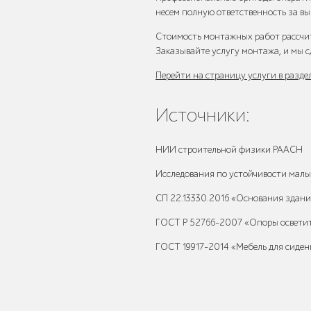
несем полную ответственность за в
Павильоны,
Стоимость монтажных работ рассчит
навесы и
Заказывайте услугу монтажа, и мы 
перголы
Перейти на страницу услуги в разд
Источники:
Защита
НИИ строительной физики РААСН
корневой
Исследования по устойчивости малы
системы
деревьев
СП 22.13330.2016 «Основания здан
ГОСТ Р 52766-2007 «Опоры осветит
ГОСТ 19917-2014 «Мебель для сиден
Уличное
спортивное
оборудование