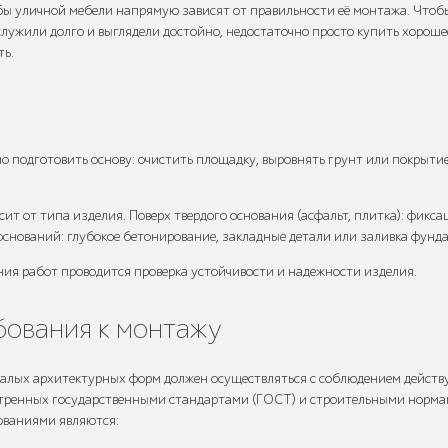
бы уличной мебели напрямую зависят от правильности её монтажа. Чтоб
лужили долго и выглядели достойно, недостаточно просто купить хороше
ть.
о подготовить основу: очистить площадку, выровнять грунт или покрытие
сит от типа изделия. Поверх твердого основания (асфальт, плитка): фикса
оснований: глубокое бетонирование, закладные детали или заливка фунд
ния работ проводится проверка устойчивости и надежности изделия.
ования к монтажу
малых архитектурных форм должен осуществляться с соблюдением дейст
тренных государственными стандартами (ГОСТ) и строительными норма
ованиями являются: