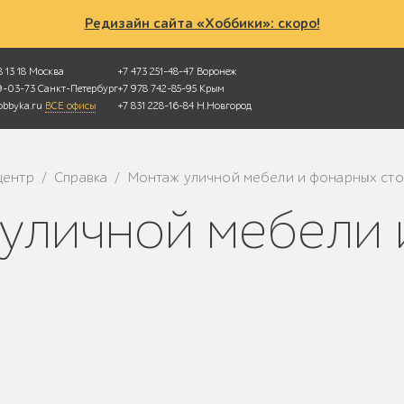
Редизайн сайта «Хоббики»: скоро!
 13 18
Москва
+7 473 251-48-47
Воронеж
49-03-73
Санкт-Петербург
+7 978 742-85-95
Крым
bbyka.ru
ВСЕ офисы
+7 831 228-16-84
Н.Новгород
центр
Справка
Монтаж уличной мебели и фонарных ст
/
/