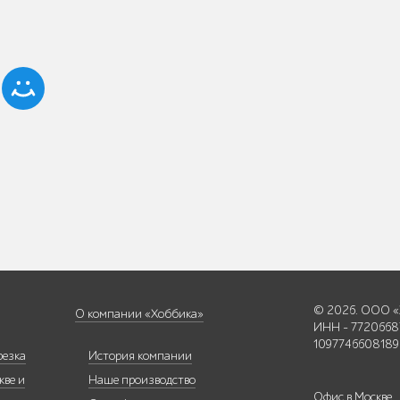
© 2026. ООО «
О компании «Хоббика»
ИНН - 7720668
1097746608189
резка
История компании
кве и
Наше производство
Офис в Москве