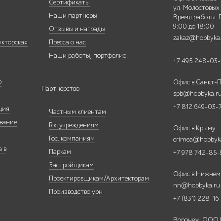
Сертификаты
ул. Молостовых
Наши партнеры
Время работы: 
9:00 до 18:00
Отзывы и награды
zakaz@hobbyka
укторская
Пресса о нас
Наши работы, портфолио
+7 495 248-03-
Ф
Офис в Санкт-П
Партнерство
spb@hobbyka.r
+7 812 649-03-
ция
Частным клиентам
вание
Гос.учреждениям
Офис в Крыму
Гос. компаниям
crimea@hobbyk
 в
Паркам
+7 978 742-85-
Застройщикам
Офис в Нижнем
Проектировщикам/Архитекторам
nn@hobbyka.ru
Производство урн
+7 (831) 228-16
Воронеж: ООО