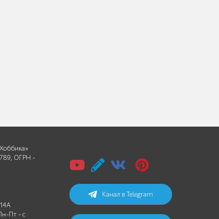
Хоббика»
789, ОГРН -
Канал в Telegram
 14А
Пн-Пт - с