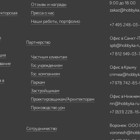
9:00 до 18:00
Отзывы и награды
zakaz@hobbyka
укторская
Пресса о нас
Наши работы, портфолио
+7 495 248-03-
Ф
Офис в Санкт-П
Партнерство
spb@hobbyka.r
+7 812 649-03-
ция
Частным клиентам
вание
Гос.учреждениям
Офис в Крыму
Гос. компаниям
crimea@hobbyk
 в
Паркам
+7 978 742-85-
Застройщикам
Офис в Нижнем
Проектировщикам/Архитекторам
nn@hobbyka.ru
Производство урн
+7 (831) 228-16
Воронеж: ООО
Сотрудничество
voronezh@hobb