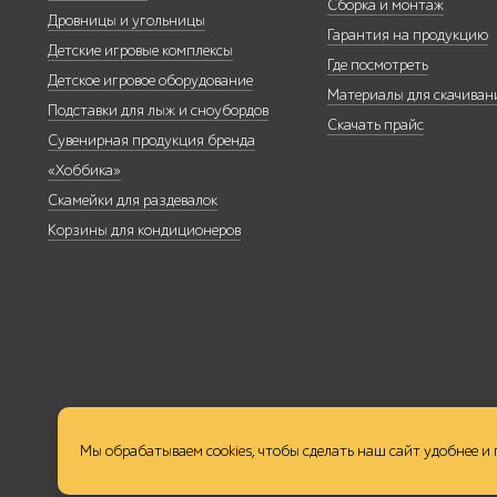
Сборка и монтаж
Дровницы и угольницы
Гарантия на продукцию
Детские игровые комплексы
Где посмотреть
Детское игровое оборудование
Материалы для скачиван
Подставки для лыж и сноубордов
Скачать прайс
Трибуны
Сувенирная продукция бренда
«Хоббика»
Скамейки для раздевалок
Корзины для кондиционеров
Детское игровое
оборудование
Столбики и
Мы обрабатываем cookies, чтобы сделать наш сайт удобнее и
ограждения