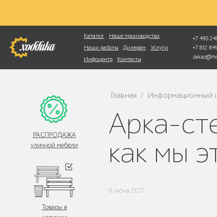
Фотопоиск
Каталог
Наше производство
+7 495 248
+7 812 6
Наши работы
Дилерам
Услуги
zakaz@ho
Инфоцентр
Контакты
Главная
Информационный 
/
Арка-стенка «Замочная скважина»:
РАСПРОДАЖА
как мы э
уличной мебели
9 июня 2017
Товары в