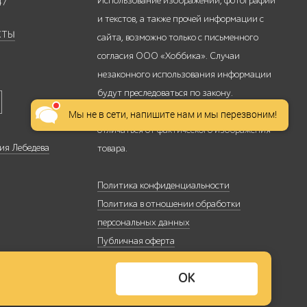
Использование изображений, фотографий
47
и текстов, а также прочей информации с
КТЫ
сайта, возможно только с письменного
согласия ООО «Хоббика». Случаи
незаконного использования информации
будут преследоваться по закону.
Изображение товара на сайте может
Мы не в сети, напишите нам и мы перезвоним!
отличаться от фактического изображения
ия Лебедева
товара.
Политика конфиденциальности
Политика в отношении обработки
персональных данных
Публичная оферта
Политика использования файлов cookie
ОК