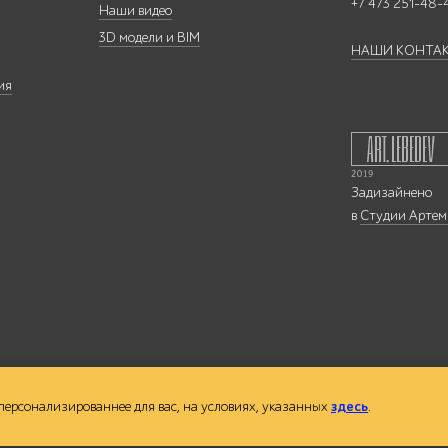
+7 473 251-48-
Наши видео
3D модели и BIM
НАШИ КОНТА
ия
Задизайнено
в
Студии Артем
 персонализированнее для вас, на условиях, указанных
здесь
.