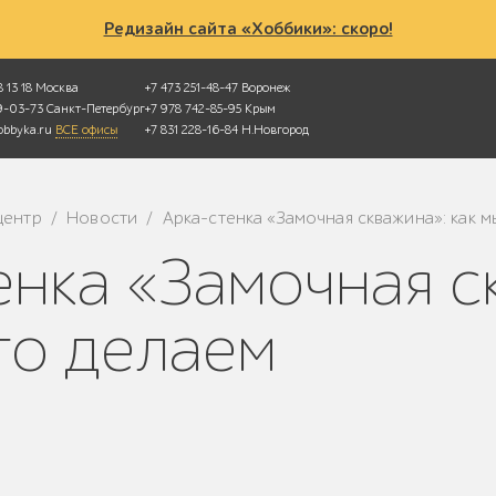
Редизайн сайта «Хоббики»: скоро!
 13 18
Москва
+7 473 251-48-47
Воронеж
49-03-73
Санкт-Петербург
+7 978 742-85-95
Крым
bbyka.ru
ВСЕ офисы
+7 831 228-16-84
Н.Новгород
центр
Новости
Арка-стенка «Замочная скважина»: как м
/
/
то делаем