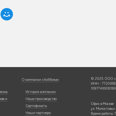
© 2026. ООО «
О компании «Хоббика»
ИНН - 7720668
1097746608189
резка
История компании
кве и
Наше производство
Офис в Москве
Сертификаты
ул. Молостовых
Наши партнеры
Время работы: 