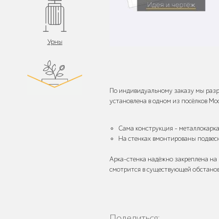
Урны
По индивидуальному заказу мы разр
установлена в одном из посёлков Мо
Цветочницы и
вазоны
Сама конструкция - металлокарка
На стенках вмонтированы подвесн
Арка-стенка надёжно закреплена на
смотрится в существующей обстанов
Велопарковки
Поделиться: