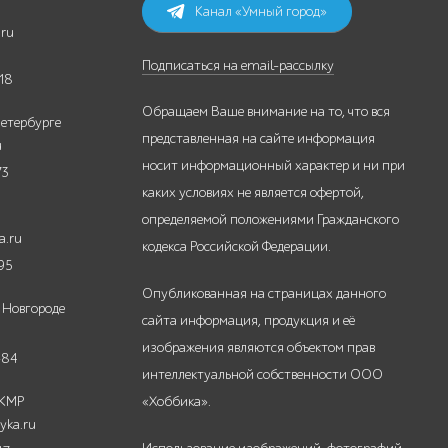
Канал «Умный город»
.ru
Подписаться на email-рассылку
18
Обращаем Ваше внимание на то, что вся
етербурге
представленная на сайте информация
u
носит информационный характер и ни при
73
каких условиях не является офертой,
определяемой положениями Гражданского
a.ru
кодекса Российской Федерации.
95
Опубликованная на страницах данного
 Новгороде
сайта информация, продукция и её
изображения являются объектом прав
-84
интеллектуальной собственности ООО
 КМР
«Хоббика».
yka.ru