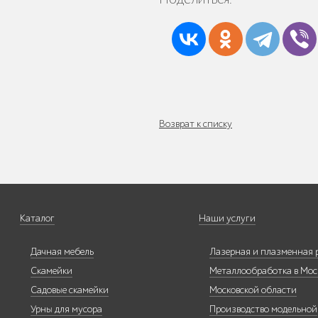
Уличное садово-
парковое
освещение
Возврат к списку
Лежаки и
шезлонги
Каталог
Наши услуги
Дачная мебель
Лазерная и плазменная 
Парковые качели
Скамейки
Металлообработка в Мос
Садовые скамейки
Московской области
Урны для мусора
Производство модельной