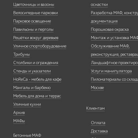
Цветочницы и вазоны
оснастки
Велосипедные парковки
Разработка МАФ, констр
Павильоны,
навесы и
Парковое освещение
документация
перголы
Павильоны и перголы
Порошковая окраска
Решётки вокруг деревьев
Монтаж и установка МА
Уличное спортоборудование
Обслуживание МАФ,
Трибуны
реконструкция, реставра
Столбики и ограждения
Ландшафтное проектиро
Защита
Стенды и указатели
Услуги манипулятора
корневой
системы
HoReCa - мебель для кафе
Пиломатериалы со склада
деревьев
Мангалы и барбекю
Москве
Мебель для дома и террас
Уличные кухни
Клиентам
Архив
МАФы
Оплата
Уличное
спортивное
Доставка
Бетонные МАФ
оборудование