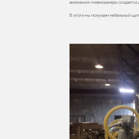
включения пневмокамеры создается д
Уличное садово-
В итоге мы получаем мебельный щит
парковое
освещение
Лежаки и
шезлонги
Парковые качели