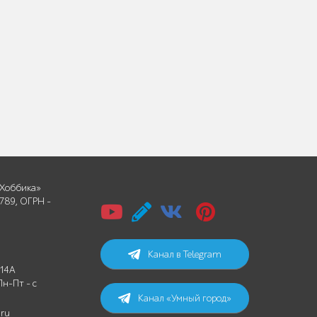
Хоббика»
789, ОГРН -
Канал в Telegram
 14А
Пн-Пт - с
Канал «Умный город»
.ru