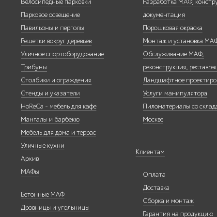
Велосипедные парковки
Разработка МАФ, констр
Парковое освещение
документация
Павильоны и перголы
Порошковая окраска
Решётки вокруг деревьев
Монтаж и установка МА
Уличные стенды
Уличное спортоборудование
Обслуживание МАФ,
и указатели
Трибуны
реконструкция, реставра
Столбики и ограждения
Ландшафтное проектиро
Стенды и указатели
Услуги манипулятора
HoReCa - мебель для кафе
Пиломатериалы со склада
Мангалы и барбекю
Москве
Мебель для кафе
и ресторанов
Мебель для дома и террас
"HoReCa"
Уличные кухни
Клиентам
Архив
МАФы
Оплата
Доставка
Бетонные МАФ
Сборка и монтаж
Мангалы и
Дровницы и угольницы
Гарантия на продукцию
барбекю