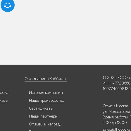
© 2026. ООО «
О компании «Хоббика»
ИНН - 7720668
1097746608189
резка
История компании
кве и
Наше производство
Офис в Москве
Сертификаты
ул. Молостовых
Наши партнеры
Время работы: 
9:00 до 18:00
Отзывы и награды
zakaz@hobbyka