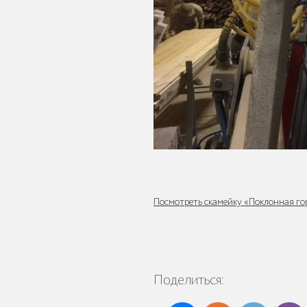
Павильоны,
навесы и
перголы
Защита
корневой
системы
деревьев
Посмотреть скамейку «Поклонная гор
Уличное
Поделиться:
спортивное
оборудование