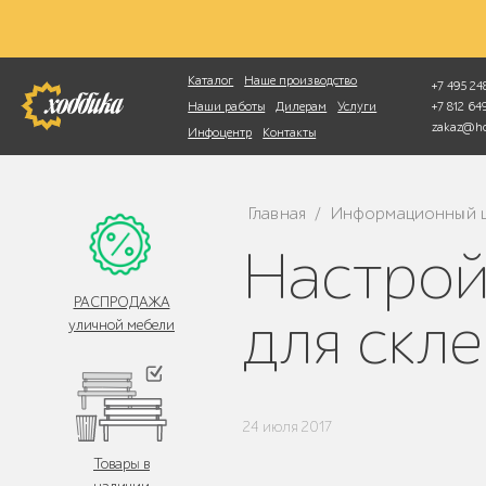
Фотопоиск
Каталог
Наше производство
+7 495 248
+7 812 6
Наши работы
Дилерам
Услуги
zakaz@ho
Инфоцентр
Контакты
Главная
Информационный 
/
Настройка ваймы в столярном цеху
РАСПРОДАЖА
для скл
уличной мебели
24 июля 2017
Товары в