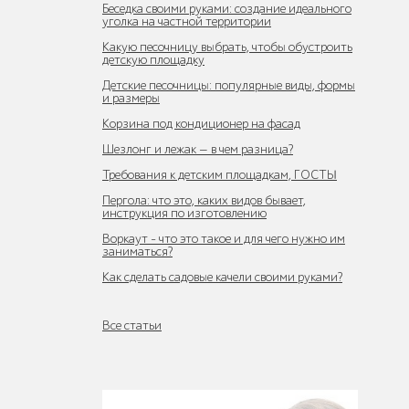
Беседка своими руками: создание идеального
уголка на частной территории
Какую песочницу выбрать, чтобы обустроить
детскую площадку
Детские песочницы: популярные виды, формы
и размеры
Корзина под кондиционер на фасад
Шезлонг и лежак — в чем разница?
Требования к детским площадкам, ГОСТЫ
Пергола: что это, каких видов бывает,
инструкция по изготовлению
Воркаут - что это такое и для чего нужно им
заниматься?
Как сделать садовые качели своими руками?
Все статьи