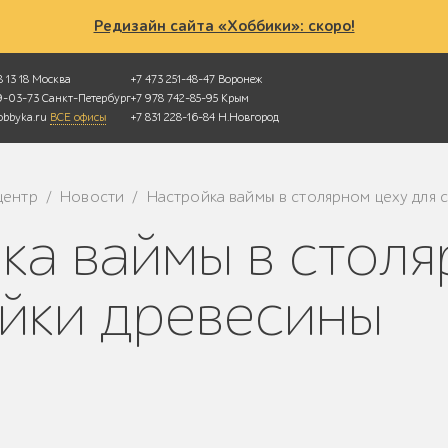
Редизайн сайта «Хоббики»: скоро!
 13 18
Москва
+7 473 251-48-47
Воронеж
49-03-73
Санкт-Петербург
+7 978 742-85-95
Крым
bbyka.ru
ВСЕ офисы
+7 831 228-16-84
Н.Новгород
центр
Новости
Настройка ваймы в столярном цеху для 
/
/
ейки древесины