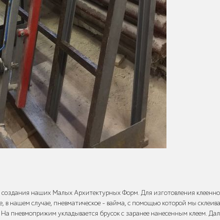
 создания наших Малых Архитектурных Форм. Для изготовления клеенно
, в нашем случае, пневматическое - вайма, с помощью которой мы склеива
 На пневмоприжим укладывается брусок с заранее нанесенным клеем. Дал