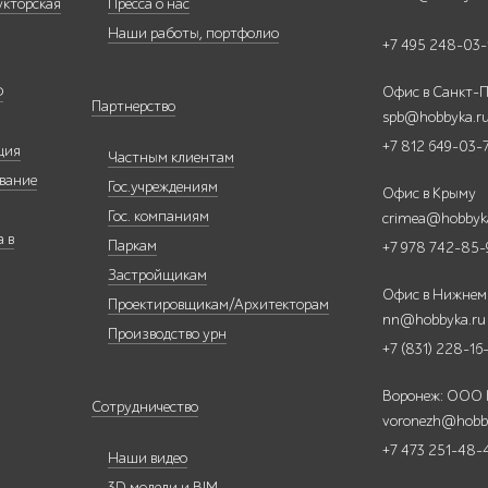
укторская
Пресса о нас
Наши работы, портфолио
+7 495 248-03-
Ф
Офис в Санкт-П
Партнерство
spb@hobbyka.r
+7 812 649-03-
ция
Частным клиентам
вание
Гос.учреждениям
Офис в Крыму
Гос. компаниям
crimea@hobbyk
 в
Паркам
+7 978 742-85-
Застройщикам
Офис в Нижнем
Проектировщикам/Архитекторам
nn@hobbyka.ru
Производство урн
+7 (831) 228-16
Воронеж: ООО
Сотрудничество
voronezh@hobb
+7 473 251-48-
Наши видео
3D модели и BIM