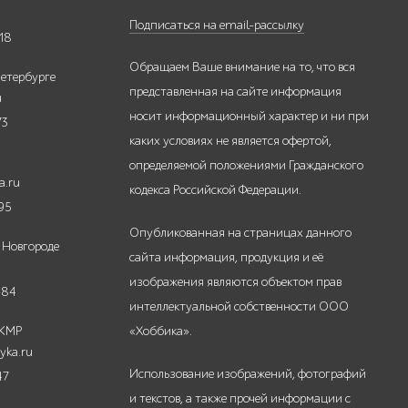
Подписаться на email-рассылку
18
Обращаем Ваше внимание на то, что вся
етербурге
представленная на сайте информация
u
носит информационный характер и ни при
73
каких условиях не является офертой,
определяемой положениями Гражданского
a.ru
кодекса Российской Федерации.
95
Опубликованная на страницах данного
 Новгороде
сайта информация, продукция и её
изображения являются объектом прав
-84
интеллектуальной собственности ООО
 КМР
«Хоббика».
yka.ru
Использование изображений, фотографий
47
и текстов, а также прочей информации с