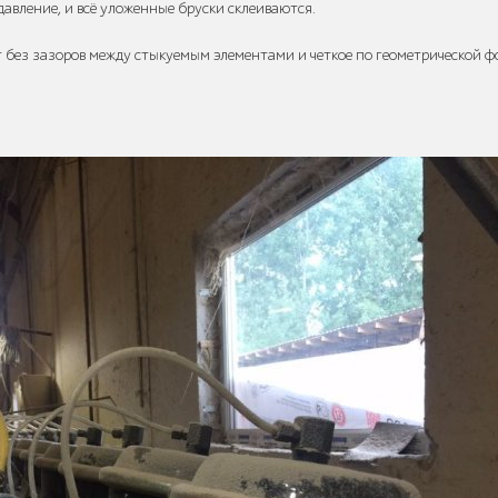
авление, и всё уложенные бруски склеиваются.
 без зазоров между стыкуемым элементами и четкое по геометрической ф