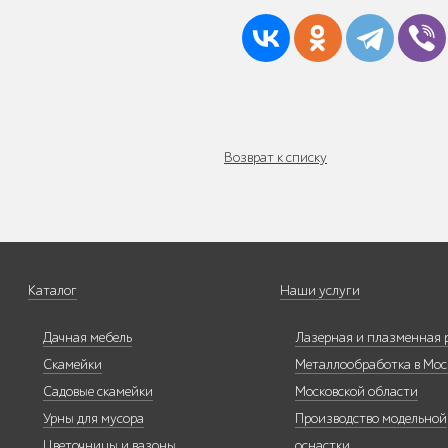
Бескаркасная
мебель
Возврат к списку
Умная
Каталог
Наши услуги
городская
мебель
Дачная мебель
Лазерная и плазменная 
Скамейки
Металлообработка в Мос
Садовые скамейки
Московской области
Урны для мусора
Производство модельной
Контейнерные
Цветочницы и вазоны
оснастки