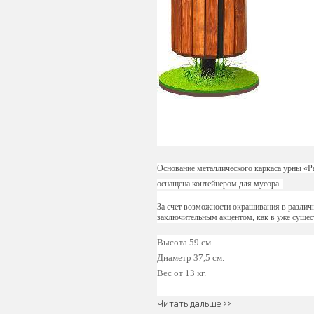
Уличное садово-
парковое
освещение
Лежаки и
шезлонги
Основание металлического каркаса урны «Ра
оснащена контейнером для мусора.
За счет возможности окрашивания в различ
заключительным акцентом, как в уже сущест
Высота 59 см.
Парковые качели
Диаметр 37,5 см.
Вес от 13 кг.
Читать дальше >>