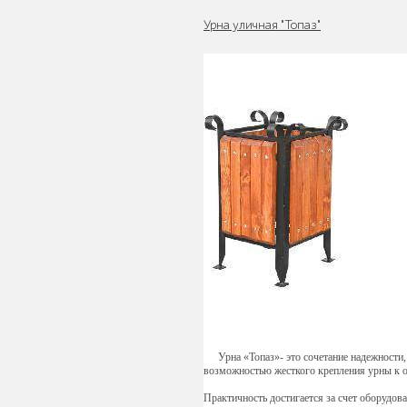
Урна уличная "Топаз"
Павильоны,
навесы и
перголы
Защита
корневой
системы
деревьев
Урна «Топаз»- это сочетание надежности
Уличное
возможностью жесткого крепления урны к 
спортивное
Практичность достигается за счет оборудов
оборудование