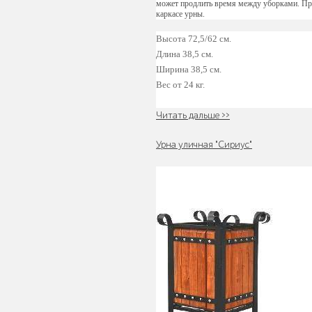
может продлить время между уборками. При
каркасе урны.
Высота 72,5/62 см.
Длина 38,5 см.
Ширина 38,5 см.
Вес от 24 кг.
Трибуны
Читать дальше >>
Урна уличная "Сириус"
Детское игровое
оборудование
Столбики и
ограждения