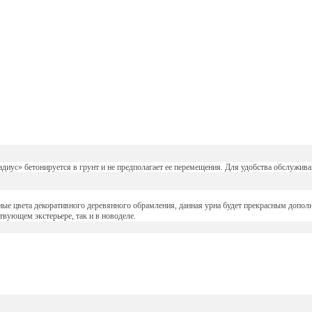
диус» бетонируется в грунт и не предполагает ее перемещения. Для удобства обслужива
ные цвета декоративного деревянного обрамления, данная урна будет прекрасным допол
вующем экстерьере, так и в новоделе.