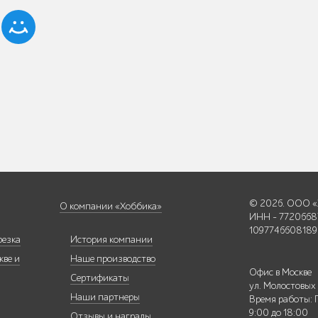
© 2026. ООО «
О компании «Хоббика»
ИНН - 7720668
1097746608189
резка
История компании
кве и
Наше производство
Офис в Москве
Сертификаты
ул. Молостовых
Наши партнеры
Время работы: 
9:00 до 18:00
Отзывы и награды