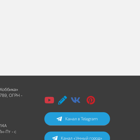
Хоббика»
789, ОГРН -
Канал в Telegram
 14А
Пн-Пт - с
Канал «Умный город»