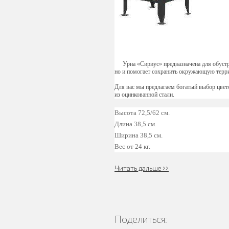
Уличные стенды
и указатели
Урна «Сириус» предназначена для обустр
но и помогает сохранить окружающую терр
Для вас мы предлагаем богатый выбор цвет
из оцинкованной стали.
Высота 72,5/62 см.
Длина 38,5 см.
Мебель для кафе
Ширина 38,5 см.
и ресторанов
Вес от 24 кг.
"HoReCa"
Читать дальше >>
Мангалы и
Поделиться:
барбекю