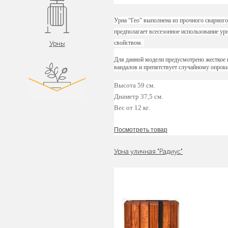
Урна “Гео” выполнена из прочного сварного
предполагает всесезонное использование у
Урны
свойством.
Для данной модели предусмотрено жесткое 
вандалов и препятствует случайному опрок
Высота 59 см.
Диаметр 37,5 см.
Вес от 12 кг.
Цветочницы и
вазоны
Посмотреть товар
Урна уличная "Радиус"
Велопарковки