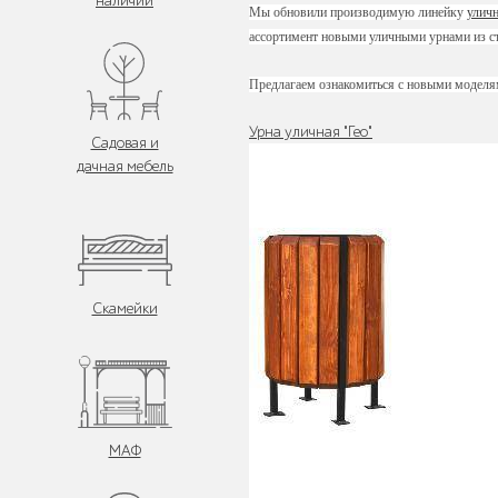
наличии
Мы обновили производимую линейку
улич
ассортимент новыми уличными урнами из ст
Предлагаем ознакомиться с новыми моделя
Урна уличная "Гео"
Садовая и
дачная мебель
Скамейки
МАФ