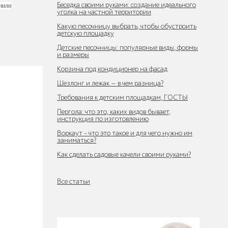
Беседка своими руками: создание идеального
нили
уголка на частной территории
Какую песочницу выбрать, чтобы обустроить
детскую площадку
Детские песочницы: популярные виды, формы
и размеры
Корзина под кондиционер на фасад
Шезлонг и лежак — в чем разница?
Требования к детским площадкам, ГОСТЫ
Пергола: что это, каких видов бывает,
инструкция по изготовлению
Воркаут - что это такое и для чего нужно им
заниматься?
Как сделать садовые качели своими руками?
Все статьи