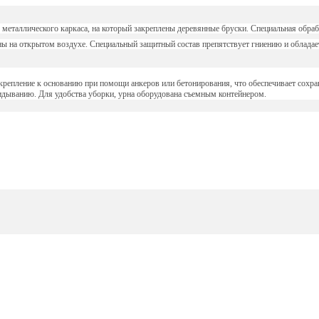
 металлического каркаса, на который закреплены деревянные бруски. Специальная обра
рны на открытом воздухе. Специальный защитный состав препятствует гниению и облада
крепление к основанию при помощи анкеров или бетонирования, что обеспечивает сохра
идыванию. Для удобства уборки, урна оборудована съемным контейнером.