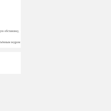
щую обстановку,
 съёмным ведром