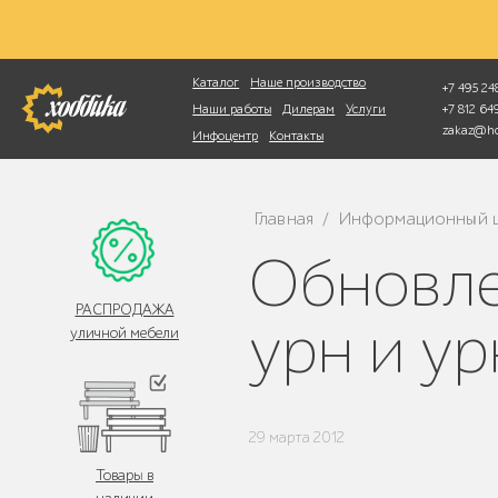
Фотопоиск
Каталог
Наше производство
+7 495 248
+7 812 6
Наши работы
Дилерам
Услуги
zakaz@ho
Инфоцентр
Контакты
Главная
Информационный 
/
Обновление производства уличных
РАСПРОДАЖА
урн и у
уличной мебели
29 марта 2012
Товары в