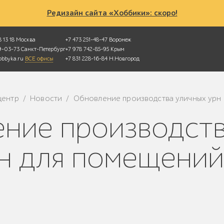
Редизайн сайта «Хоббики»: скоро!
 13 18
Москва
+7 473 251-48-47
Воронеж
49-03-73
Санкт-Петербург
+7 978 742-85-95
Крым
bbyka.ru
ВСЕ офисы
+7 831 228-16-84
Н.Новгород
центр
Новости
Обновление производства уличных урн 
/
/
рн для помещений