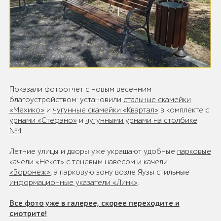
Показали фотоотчет с новым весенним
благоустройством: установили
стальные скамейки
«Мехико»
и
чугунные скамейки «Квартал»
в комплекте с
урнами «Стефано»
и
чугунными урнами на столбике
№4
.
Летние улицы и дворы уже украшают удобные
парковые
качели «Некст» с теневым навесом
и
качели
«Воронеж»
, а парковую зону возле Яузы стильные
информационные указатели «Линк»
.
Все фото уже в галерее, скорее переходите и
смотрите!