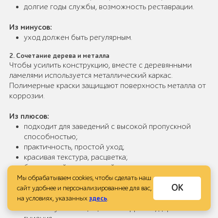
долгие годы службы, возможность реставрации.
Из минусов:
уход должен быть регулярным.
2. Сочетание дерева и металла
Чтобы усилить конструкцию, вместе с деревянными
ламелями используется металлический каркас.
Полимерные краски защищают поверхность металла от
коррозии.
Из плюсов:
подходит для заведений с высокой пропускной
способностью;
практичность, простой уход;
красивая текстура, расцветка;
безопасный, натуральный состав;
долговечность.
Мы обрабатываем cookies, чтобы сделать наш
ОК
сайт удобнее и персонализированнее для вас,
Недостатки:
на условиях, указанных
здесь
.
металл нужно защищать от коррозии, дерево — от