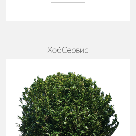
ХобСервис