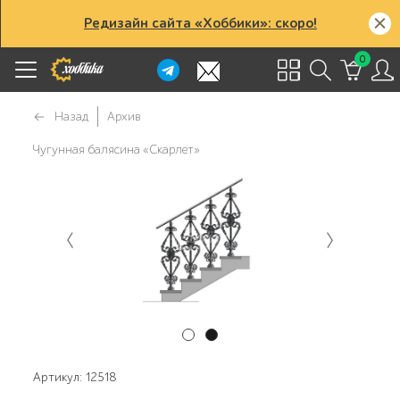
Редизайн сайта «Хоббики»: скоро!
0
Назад
Архив
Чугунная балясина «Скарлет»
Артикул: 12518