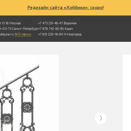
Редизайн сайта «Хоббики»: скоро!
 13 18
Москва
+7 473 251-48-47
Воронеж
49-03-73
Санкт-Петербург
+7 978 742-85-95
Крым
bbyka.ru
ВСЕ офисы
+7 831 228-16-84
Н.Новгород