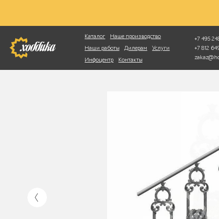
Фотопоиск
Каталог
Наше производство
+7 495 248
+7 812 6
Наши работы
Дилерам
Услуги
zakaz@ho
Инфоцентр
Контакты