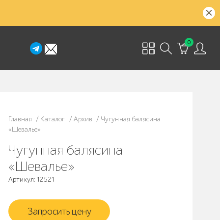
0
Главная
/
Каталог
/
Архив
/
Чугунная балясина
«Шевалье»
Чугунная балясина
«Шевалье»
Артикул: 12521
Запросить цену