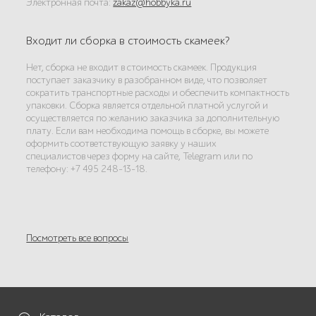
Электронная почта:
zakaz@hobbyka.ru
Входит ли сборка в стоимость скамеек?
Нет, сборка не входит в стоимость скамеек. Продукция
поступает заказчику в разобранном виде, что позволяет
сократить транспортные расходы и обеспечить компактность
упаковки. Сборка является отдельной платной услугой и
осуществляется по желанию заказчика за дополнительную
плату. Если вам необходима помощь в сборке, вы можете
оформить соответствующую заявку у наших
специалистов через форму на сайте, Telegram или по
телефону: +7 495 248-13-18.
Посмотреть все вопросы