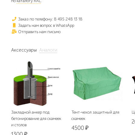
по
каталогу RAL
.
Заказ по телефону: 8 495 248 13 18
Задать нам вопрос в WhatsApp
Отправить нам письмо
Аксессуары
Аналоги
Закладной анкер под
Тент-чехол защитный для
Ц
бетонирование для скамеек
скамеек
и столов
4500
₽
1300
₽