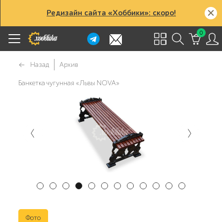
Редизайн сайта «Хоббики»: скоро!
0
Назад
Архив
Банкетка чугунная «Львы NOVA»
Фото