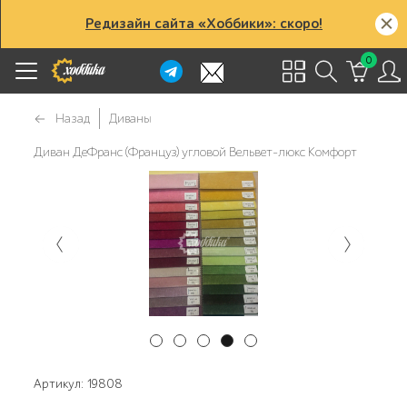
Редизайн сайта «Хоббики»: скоро!
0
Назад
Диваны
Диван ДеФранс (Француз) угловой Вельвет-люкс Комфорт
Артикул: 19808