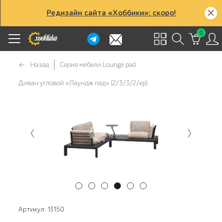
Редизайн сайта «Хоббики»: скоро!
0
Назад
Серия мебели Lounge pad
Диван угловой «Лаундж пад» (2/3/3/2/кр)
Артикул: 13150