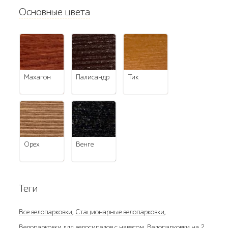
Основные цвета
махагон
палисандр
тик
орех
венге
Теги
Все велопарковки
,
Стационарные велопарковки
,
Велопарковки для велосипедов с навесом
,
Велопарковки на 2