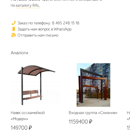
по
каталогу RAL
.
Заказ по телефону: 8 495 248 13 18
Задать нам вопрос в WhatsApp
Отправить нам письмо
Аналоги
Навес со скамейкой
Входная группа «Слияние»
Н
«Модерн»
«
1159400
₽
149700
₽
1