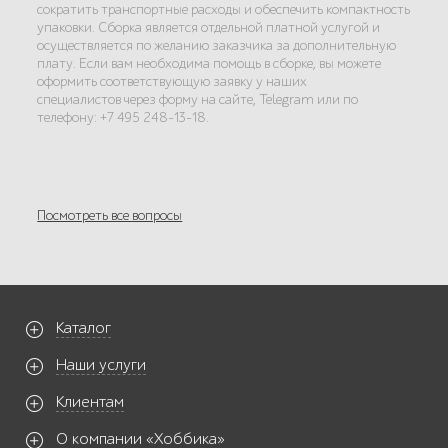
сократить транспортные расходы и обеспечить компактность
упаковки. Сборка является отдельной платной услугой и
осуществляется по желанию заказчика за дополнительную
плату. Если вам необходима помощь в сборке, вы можете
оформить соответствующую заявку у наших
специалистов через форму на сайте, Telegram или по
телефону: +7 495 248-13-18.
Посмотреть все вопросы
Каталог
Наши услуги
Клиентам
О компании «Хоббика»