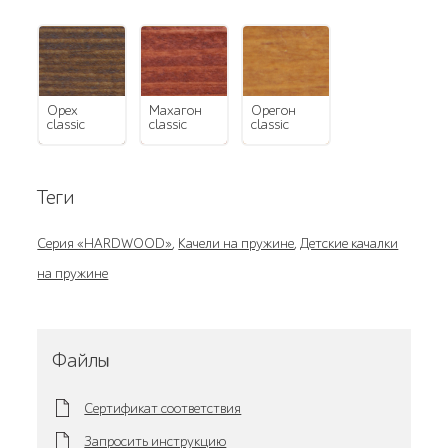
орех
махагон
орегон
classic
classic
classic
Теги
Серия «HARDWOOD»
,
Качели на пружине
,
Детские качалки
на пружине
Файлы
Сертификат соответствия
Запросить инструкцию