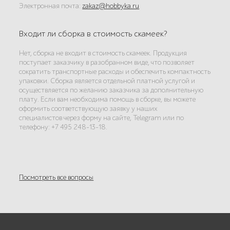
Электронная почта:
zakaz@hobbyka.ru
Входит ли сборка в стоимость скамеек?
Нет, сборка не входит в стоимость скамеек. Продукция
поступает заказчику в разобранном виде, что позволяет
сократить транспортные расходы и обеспечить компактность
упаковки. Сборка является отдельной платной услугой и
осуществляется по желанию заказчика за дополнительную
плату. Если вам необходима помощь в сборке, вы можете
оформить соответствующую заявку у наших
специалистов через форму на сайте, Telegram или по
телефону: +7 495 248-13-18.
Посмотреть все вопросы