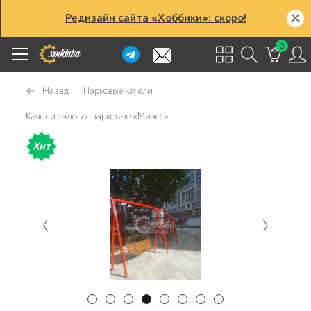
Редизайн сайта «Хоббики»: скоро!
0
Назад
Парковые качели
Качели садово-парковые «Миасс»
Хит