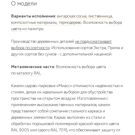
О модели
Варианты исполнения:
ангарская сосна
,
лиственница
,
композитные материалы
,
термодерево
. Возможность
выбора
цвета
из палитры.
Производство деревянных деталей
не предусматривает
выбора по сортности
. Использование сортов Экстра, Прима и
других сортов без сучков - с дополнительной наценкой.
Металлические части:
Возможность выбора цвета
по
каталогу RAL
.
Качели садово-парковые «Миасс» отличаются надёжностью и
стилем, делая их идеальным выбором для обустройства
пространства на открытом воздухе. Изготовленные с
применением высококачественных материалов, качели
представляют собой сочетание стального каркаса и
деревянных элементов. Каркас выполнен из стали и
обработан порошковой полимерной краской черного цвета
RAL 9005 или серого RAL 7016, что обеспечивает защиту от