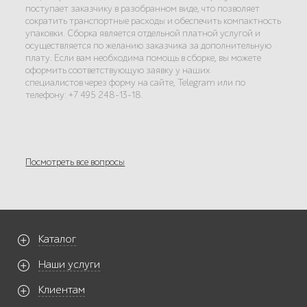
поступает заказчику в разобранном виде, что позволяет
сократить транспортные расходы и обеспечить компактность
упаковки. Сборка является отдельной платной услугой и
осуществляется по желанию заказчика за дополнительную
плату. Если вам необходима помощь в сборке, вы можете
оформить соответствующую заявку у наших
специалистов через форму на сайте, Telegram или по
телефону: +7 495 248-13-18.
Посмотреть все вопросы
Каталог
Наши услуги
Клиентам