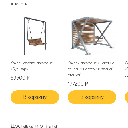
Аналоги
Качели садово-парковые
Качели парковые «Некст» с
С
«Бульвар»
теневым навесом и задней
«
стенкой
69500
₽
1
177200
₽
В корзину
В корзину
Доставка и оплата