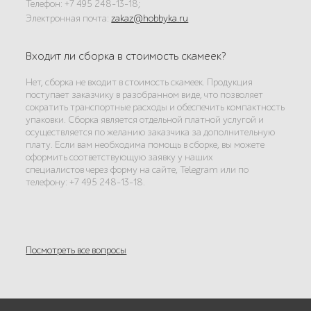
Телефон: +7 495 248-13-18;
Электронная почта:
zakaz@hobbyka.ru
Входит ли сборка в стоимость скамеек?
Нет, сборка не входит в стоимость скамеек. Продукция
поступает заказчику в разобранном виде, что позволяет
сократить транспортные расходы и обеспечить компактность
упаковки. Сборка является отдельной платной услугой и
осуществляется по желанию заказчика за дополнительную
плату. Если вам необходима помощь в сборке, вы можете
оформить соответствующую заявку у наших
специалистов через форму на сайте, Telegram или по
телефону: +7 495 248-13-18.
Посмотреть все вопросы