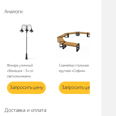
Аналоги
Фонарь уличный
Скамейка стальная
Чу
«Венеция - 3» со
круглая «София»
«Ла
светильниками
Запросить цену
Запросить цену
З
Доставка и оплата