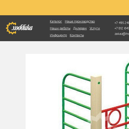
Фотопоиск
Каталог
Наше производство
+7 495 248
+7 812 6
Наши работы
Дилерам
Услуги
zakaz@ho
Инфоцентр
Контакты