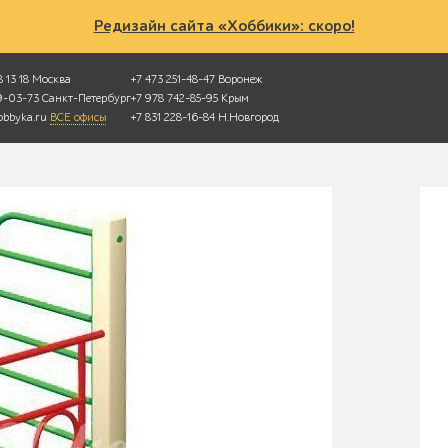
Редизайн сайта «Хоббики»: скоро!
 13 18
Москва
+7 473 251-48-47
Воронеж
49-03-73
Санкт-Петербург
+7 978 742-85-95
Крым
bbyka.ru
ВСЕ офисы
+7 831 228-16-84
Н.Новгород