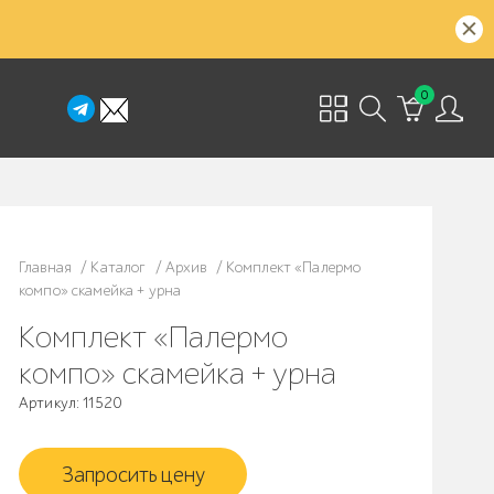
0
Главная
/
Каталог
/
Архив
/
Комплект «Палермо
компо» скамейка + урна
Комплект «Палермо
компо» скамейка + урна
Артикул: 11520
Запросить цену