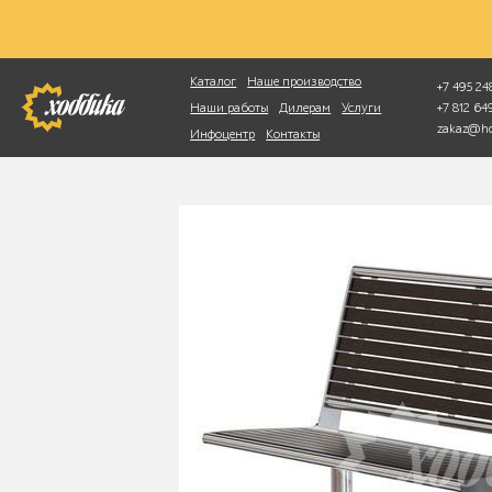
Фотопоиск
Каталог
Наше производство
+7 495 248
+7 812 6
Наши работы
Дилерам
Услуги
zakaz@ho
Инфоцентр
Контакты