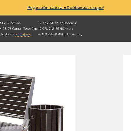
Редизайн сайта «Хоббики»: скоро!
 13 18
Москва
+7 473 251-48-47
Воронеж
49-03-73
Санкт-Петербург
+7 978 742-85-95
Крым
bbyka.ru
ВСЕ офисы
+7 831 228-16-84
Н.Новгород