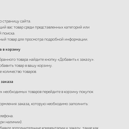
ю страницу сайта.
ий вас товар среди представленных категорий или
й поиска.
нный товар для просмотра подробной информации.
а в корзину
бранного товара найдите кнопку «Добавить к заказу».
обавить товар в вашу корзину.
е количество товаров.
 заказа
сех необходимых товаров перейдите в корзину покупок
формления заказа, которую необходимо заполнить:
елефона.
при наличии).
обавьте дополнительные комментарии к заказу, такие как