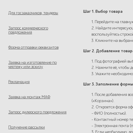
Шаг 1. Выбор товара
Для госзаказчиков, тендеры
1. Перейдите на главну
Запрос коммерческого
2. Найдите интересующ
предложения
воспользуйтесь строко
3. Кликните на выбра
Форма отправки реквизитов
Шаг 2. Добавление товар
1. Под фотографией вы
Заявка на изготовление по
чертежу или эскизу
2. Нажмите её, чтобы д
3. Укажите необходимо
Рекламация
Шаг 3. Заполнение формы
1. После добавления в
Заявка на монтаж МАФ
(«Корзина»).
2. Откроется форма о
Запрос дилерского предложения
- ФИО (полностью).
- Контактный номер т
- Электронная почта (
Получение рассылки
3. Если необходимо, д