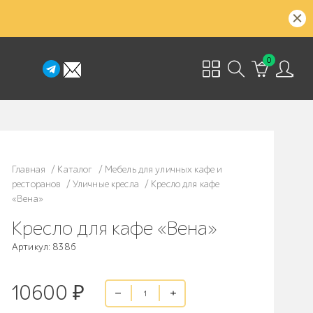
0
Главная
/
Каталог
/
Мебель для уличных кафе и
ресторанов
/
Уличные кресла
/
Кресло для кафе
«Вена»
Кресло для кафе «Вена»
Артикул: 8386
10600
₽