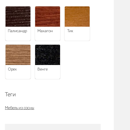
палисандр
махагон
тик
орех
венге
Теги
Мебель из сосны