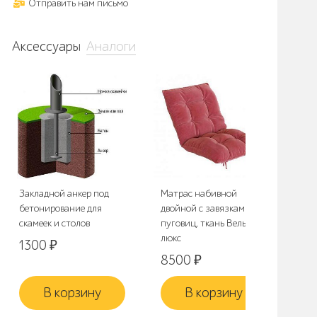
Отправить нам письмо
Аксессуары
Аналоги
Закладной анкер под
Матрас набивной
Сто
бетонирование для
двойной с завязками, 8
16
скамеек и столов
пуговиц, ткань Вельвет-
люкс
1300
₽
8500
₽
В корзину
В корзину