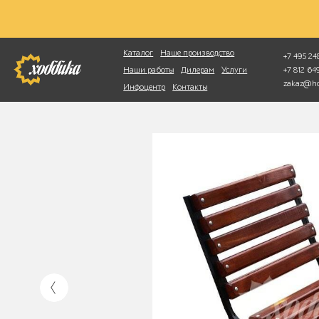
Фотопоиск
Каталог
Наше производство
+7 495 248
+7 812 6
Наши работы
Дилерам
Услуги
zakaz@ho
Инфоцентр
Контакты