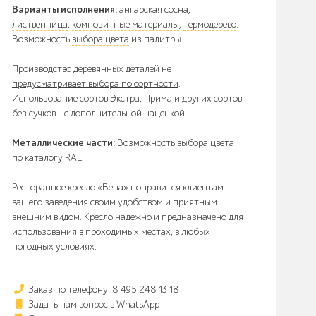
Варианты исполнения:
ангарская сосна
,
лиственница
,
композитные материалы
,
термодерево
.
Возможность
выбора цвета
из палитры.
Производство деревянных деталей
не
предусматривает выбора по сортности
.
Использование сортов Экстра, Прима и других сортов
без сучков - с дополнительной наценкой.
Металлические части:
Возможность выбора цвета
по
каталогу RAL
.
Ресторанное кресло «Вена» понравится клиентам
вашего заведения своим удобством и приятным
внешним видом. Кресло надёжно и предназначено для
использования в проходимых местах, в любых
погодных условиях.
Заказ по телефону: 8 495 248 13 18
Задать нам вопрос в WhatsApp