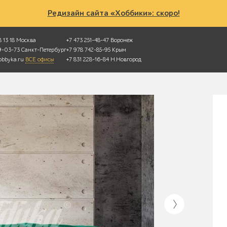
Редизайн сайта «Хоббики»: скоро!
 13 18
Москва
+7 473 251-48-47
Воронеж
49-03-73
Санкт-Петербург
+7 978 742-85-95
Крым
bbyka.ru
ВСЕ офисы
+7 831 228-16-84
Н.Новгород