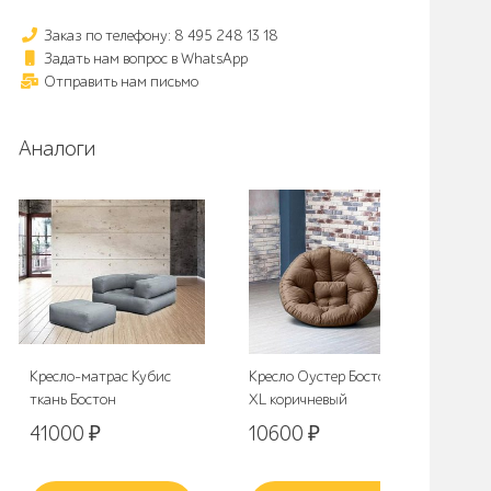
Заказ по телефону: 8 495 248 13 18
Задать нам вопрос в WhatsApp
Отправить нам письмо
Аналоги
Кресло-матрас Кубис
Кресло Оустер Бостон
Кре
ткань Бостон
XL коричневый
Бос
41000
₽
10600
₽
4