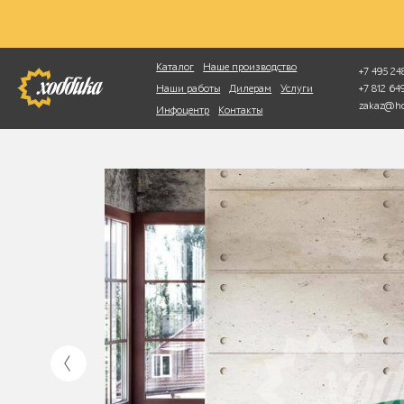
Фотопоиск
Каталог
Наше производство
+7 495 248
+7 812 6
Наши работы
Дилерам
Услуги
zakaz@ho
Инфоцентр
Контакты