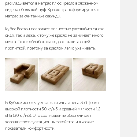
раскладывается в матрас плюс кресло в сложенном
виде как большой пуф. Кресло трансформируется в
матрас за считанные секунды.
Кубис Бостон позволяет полностью расслабиться как
сидя, так и лежа, к тому же кресло не занимает много
места. Ткань обработана водоотталкивающей
пропиткой, поэтому за креслом легко ухаживать.
В Кубисе используется эластичная пена Soft-foam
высокой плотности 30 кг/м3 и средней мягкости 1.2
кПа (30 кг/м3). Это соотношение обеспечивает
хорошие эксплуатационные свойства и высокие
показатели комфортности.