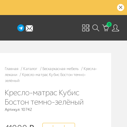
0
Главная
/
Каталог
/
Бескаркасная мебель
/
Кресла-
лежаки
/
Кресло-матрас Кубис Бостон темно-
зелёный
Кресло-матрас Кубис
Бостон темно-зелёный
Артикул: 10742