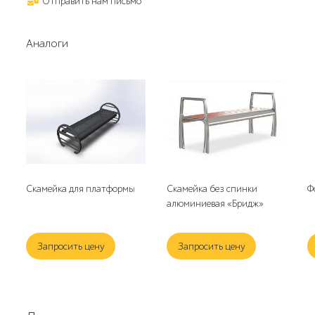
Отправить нам письмо
Аналоги
Скамейка для платформы
Скамейка без спинки
Ф
алюминиевая «Бридж»
Запросить цену
Запросить цену