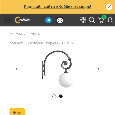
Редизайн сайта «Хоббики»: скоро!
0
Назад
Архив
Кронштейн настенный парковый ПСВ-8
Фото