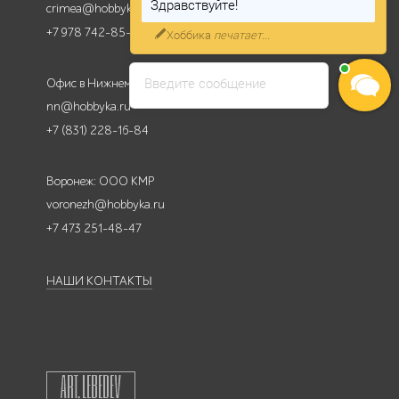
Готовы оперативно Вас
crimea@hobbyka.ru
проконсультировать
+7 978 742-85-95
Введите сообщение
Офис в Нижнем Новгороде
nn@hobbyka.ru
+7 (831) 228-16-84
Воронеж: ООО КМР
voronezh@hobbyka.ru
+7 473 251-48-47
НАШИ КОНТАКТЫ