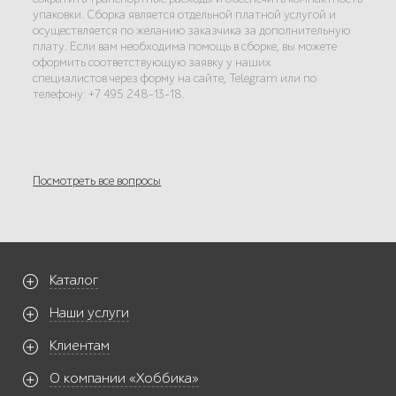
упаковки. Сборка является отдельной платной услугой и
осуществляется по желанию заказчика за дополнительную
плату. Если вам необходима помощь в сборке, вы можете
оформить соответствующую заявку у наших
специалистов через форму на сайте, Telegram или по
телефону: +7 495 248-13-18.
Посмотреть все вопросы
Каталог
Наши услуги
Клиентам
О компании «Хоббика»