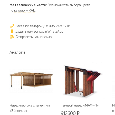
Металлические части:
Возможность выбора цвета
по
каталогу RAL
.
Заказ по телефону: 8 495 248 13 18
Задать нам вопрос в WhatsApp
Отправить нам письмо
Аналоги
Навес-пергола с качелями
Теневой навес «МАФ - 1»
Н
«Эйфория»
о
912600
₽