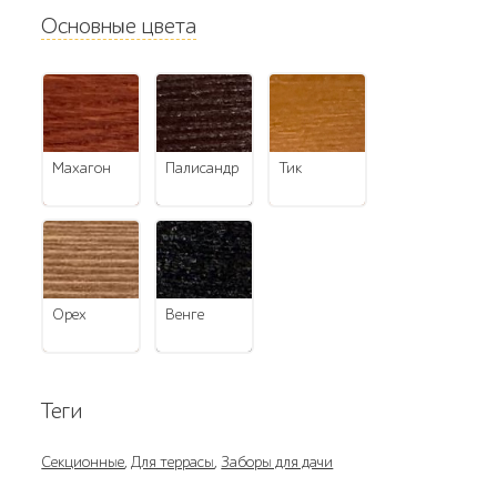
Основные цвета
махагон
палисандр
тик
орех
венге
Теги
Секционные
,
Для террасы
,
Заборы для дачи