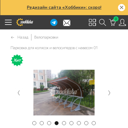
Редизайн сайта «Хоббики»: скоро!
0
Назад
Велопарковки
Парковка для колясок и велосипедов с навесом 01
Хит