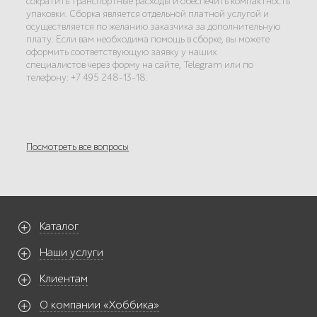
сократить транспортные расходы и обеспечить компактность
упаковки. Сборка является отдельной платной услугой и
осуществляется по желанию заказчика за дополнительную
плату. Если вам необходима помощь в сборке, вы можете
оформить соответствующую заявку у наших
специалистов через форму на сайте, Telegram или по
телефону: +7 495 248-13-18.
Посмотреть все вопросы
Каталог
Наши услуги
Клиентам
О компании «Хоббика»