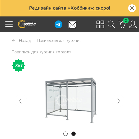
Редизайн сайта «Хоббики»: скоро!
0
Назад
Павильоны для курения
Павильон для курения «Ареал»
Хит