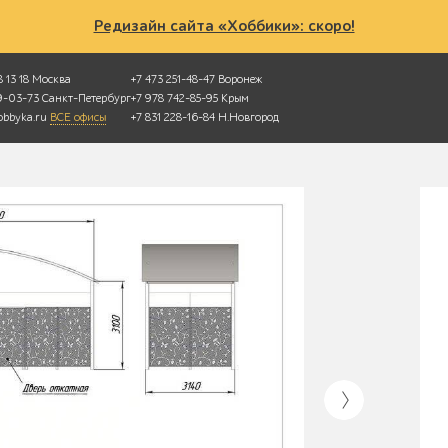
Редизайн сайта «Хоббики»: скоро!
 13 18
Москва
+7 473 251-48-47
Воронеж
49-03-73
Санкт-Петербург
+7 978 742-85-95
Крым
bbyka.ru
ВСЕ офисы
+7 831 228-16-84
Н.Новгород