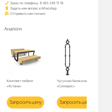
Заказ по телефону: 8 495 248 13 18
Задать нам вопрос в WhatsApp
Отправить нам письмо
Аналоги
Комплект мебели
Чугунная балясина
Св
«Астана»
«Солларис»
«Л
Запросить цену
Запросить цену
З