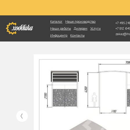
Фотопоиск
Каталог
Наше производство
+7 495 248
+7 812 6
Наши работы
Дилерам
Услуги
zakaz@ho
Инфоцентр
Контакты