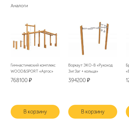
Аналоги
Гимнастический комплекс
Воркаут ЭКО-8 «Рукоход
Б
WOOD&SPORT «Аргос»
ЗигЗаг + кольца»
«
768100
₽
394200
₽
1
В корзину
В корзину