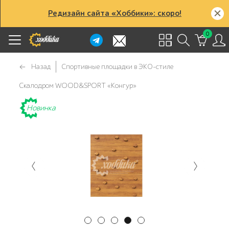
Редизайн сайта «Хоббики»: скоро!
0
Назад
Спортивные площадки в ЭКО-стиле
Скалодром WOOD&SPORT «Конгур»
Новинка