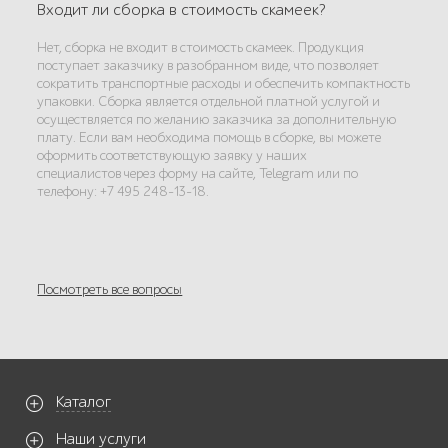
Входит ли сборка в стоимость скамеек?
Нет, сборка не входит в стоимость скамеек. Продукция
поступает заказчику в разобранном виде, что позволяет
сократить транспортные расходы и обеспечить компактность
упаковки. Сборка является отдельной платной услугой и
осуществляется по желанию заказчика за дополнительную
плату. Если вам необходима помощь в сборке, вы можете
оформить соответствующую заявку у наших
специалистов через форму на сайте, Telegram или по
телефону: +7 495 248-13-18.
Посмотреть все вопросы
Каталог
Наши услуги