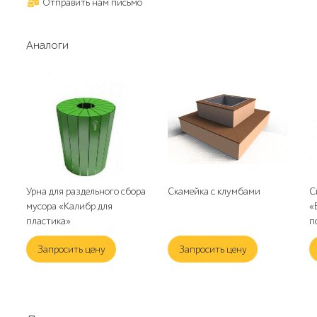
Отправить нам письмо
Аналоги
Урна для раздельного сбора
Скамейка с клумбами
С
мусора «Калибр для
«
пластика»
п
Запросить цену
Запросить цену