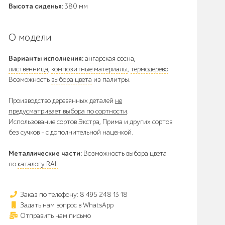
Высота сиденья:
380 мм
О модели
Варианты исполнения:
ангарская сосна
,
лиственница
,
композитные материалы
,
термодерево
.
Возможность
выбора цвета
из палитры.
Производство деревянных деталей
не
предусматривает выбора по сортности
.
Использование сортов Экстра, Прима и других сортов
без сучков - с дополнительной наценкой.
Металлические части:
Возможность выбора цвета
по
каталогу RAL
.
Заказ по телефону: 8 495 248 13 18
Задать нам вопрос в WhatsApp
Отправить нам письмо