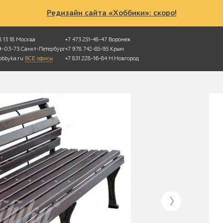
Редизайн сайта «Хоббики»: скоро!
 13 18
Москва
+7 473 251-48-47
Воронеж
49-03-73
Санкт-Петербург
+7 978 742-85-95
Крым
bbyka.ru
ВСЕ офисы
+7 831 228-16-84
Н.Новгород