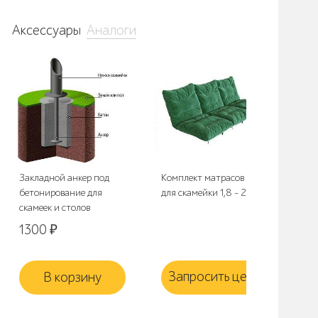
Аксессуары
Аналоги
Закладной анкер под
Комплект матрасов 2С3
Ком
бетонирование для
для скамейки 1,8 - 2,0 м.
для
скамеек и столов
1300
₽
Запросить цену
З
В корзину