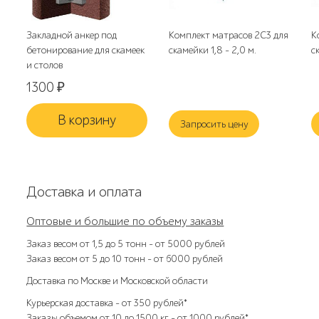
Закладной анкер под
Комплект матрасов 2С3 для
К
бетонирование для скамеек
скамейки 1,8 - 2,0 м.
с
и столов
1300
₽
В корзину
Запросить цену
Доставка и оплата
Оптовые и большие по объему заказы
Заказ весом от 1,5 до 5 тонн – от 5000 рублей
Заказ весом от 5 до 10 тонн – от 6000 рублей
Доставка по Москве и Московской области
Курьерская доставка – от 350 рублей*
Заказы объемом от 10 до 1500 кг – от 1000 рублей*