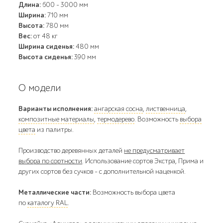
Длина:
600 - 3000 мм
Ширина:
710 мм
Высота:
780 мм
Вес:
от 48 кг
Ширина сиденья:
480 мм
Высота сиденья:
390 мм
О модели
Варианты исполнения:
ангарская сосна
,
лиственница
,
композитные материалы
,
термодерево
. Возможность
выбора
цвета
из палитры.
Производство деревянных деталей
не предусматривает
выбора по сортности
. Использование сортов Экстра, Прима и
других сортов без сучков - с дополнительной наценкой.
Металлические части:
Возможность выбора цвета
по
каталогу RAL
.