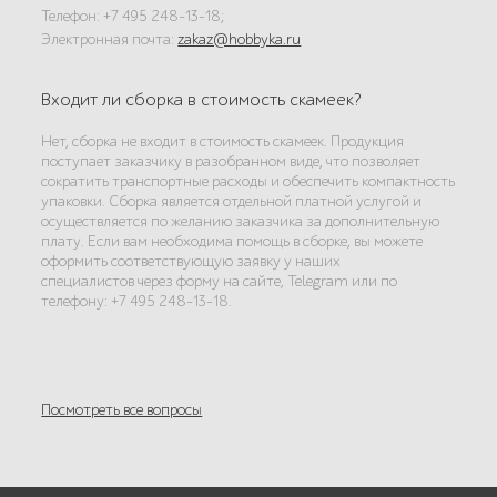
Телефон: +7 495 248-13-18;
Электронная почта:
zakaz@hobbyka.ru
Входит ли сборка в стоимость скамеек?
Нет, сборка не входит в стоимость скамеек. Продукция
поступает заказчику в разобранном виде, что позволяет
сократить транспортные расходы и обеспечить компактность
упаковки. Сборка является отдельной платной услугой и
осуществляется по желанию заказчика за дополнительную
плату. Если вам необходима помощь в сборке, вы можете
оформить соответствующую заявку у наших
специалистов через форму на сайте, Telegram или по
телефону: +7 495 248-13-18.
Посмотреть все вопросы