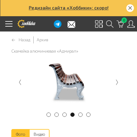
Редизайн сайта «Хоббики»: скоро!
0
Назад
Архив
Скамейка алюминиевая «Адмирал»
Фото
Видео